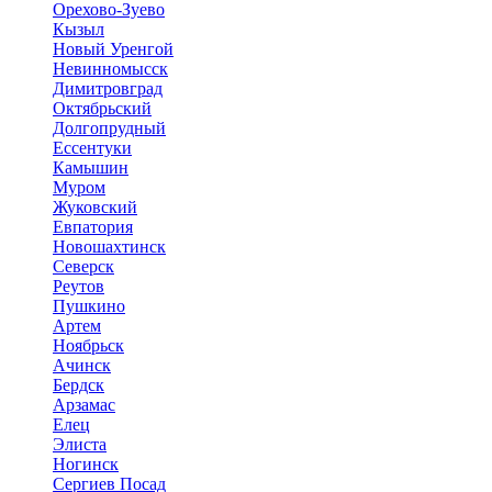
Орехово-Зуево
Кызыл
Новый Уренгой
Невинномысск
Димитровград
Октябрьский
Долгопрудный
Ессентуки
Камышин
Муром
Жуковский
Евпатория
Новошахтинск
Северск
Реутов
Пушкино
Артем
Ноябрьск
Ачинск
Бердск
Арзамас
Елец
Элиста
Ногинск
Сергиев Посад