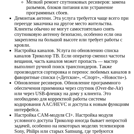
Мелкий ремонт спутниковых ресиверов: замена
разъемов, блоков питания или устранение
программных сбоев.
Демонтаж антенн. Эта услуга требуется чаще всего при
переезде заказчика на другое место жительства.
Клиенты обычно не могут самостоятельно снять
спутниковую антенну безопасно, особенно если она
закреплена на большой высоте или требует работы с
кровли.
Настройка каналов. Услуга по обновлению списка
каналов Триколор ТВ. Если оператор сменил частоты
вещания, часть каналов может пропасть — мастер
выполнит ручной поиск транспондеров. Также
производится сортировка и перенос любимых каналов в
фаворитные списки («Детские», «Спорт», «Новости»).
Обновление ресиверов. Обновление программного
обеспечения приемника через спутник (Over-the-Air)
или через USB-флешку на дому у клиента. Это
необходимо для корректной работы системы
кодирования AAC/HEVC и доступа к новым функциям
интерфейса.
Настройка CAM-модуля CI+. Настройка модуля
условного доступа Триколор иногда бывает непростой
задачей, особенно на некоторых моделях телевизоров
Sony, Philips или старых Samsung, где требуются