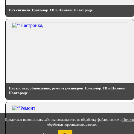
Нет сигнала Триколор ТВ в Нижнем Новгороде
Настройка, обновление, ремонт ресиверов Триколор ТВ в Нижнем
Новгороде
Продолжая использовать сайт, вы соглашаетесь на обработку файлов cookie и
Полити
обработки персональных данных