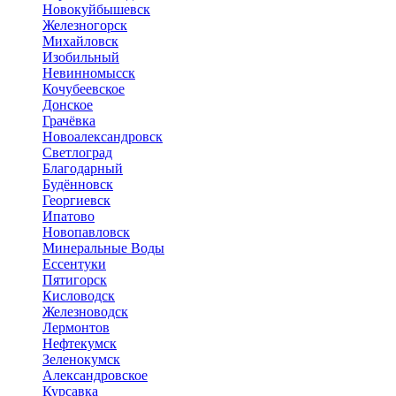
Новокуйбышевск
Железногорск
Михайловск
Изобильный
Невинномысск
Кочубеевское
Донское
Грачёвка
Новоалександровск
Светлоград
Благодарный
Будённовск
Георгиевск
Ипатово
Новопавловск
Минеральные Воды
Ессентуки
Пятигорск
Кисловодск
Железноводск
Лермонтов
Нефтекумск
Зеленокумск
Александровское
Курсавка