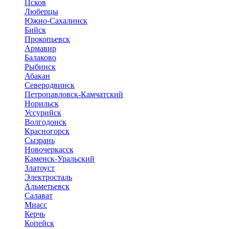
Псков
Люберцы
Южно-Сахалинск
Бийск
Прокопьевск
Армавир
Балаково
Рыбинск
Абакан
Северодвинск
Петропавловск-Камчатский
Норильск
Уссурийск
Волгодонск
Красногорск
Сызрань
Новочеркасск
Каменск-Уральский
Златоуст
Электросталь
Альметьевск
Салават
Миасс
Керчь
Копейск