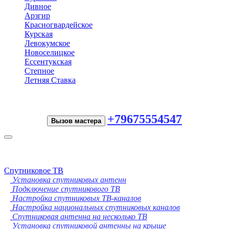
Дивное
Арзгир
Красногвардейское
Курская
Левокумское
Новоселицкое
Ессентукская
Степное
Летняя Ставка
+79675554547
Вызов мастера
Toggle
navigation
Спутниковое ТВ
Установка спутниковых антенн
Подключение спутникового ТВ
Настройка спутниковых ТВ-каналов
Настройка национальных спутниковых каналов
Спутниковая антенна на несколько ТВ
Установка спутниковой антенны на крыше