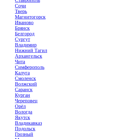
Ставрополь
Сочи
Тверь
Магнитогорск
Иваново
Брянск
Белгород
Сургут
Владимир
Нижний Тагил
Архангельск
Чита
Симферополь
Калуга
Смоленск
Волжский
Саранск
Курган
Череповец
Орёл
Вологда
Якутск
Владикавказ
Подольск
Грозный