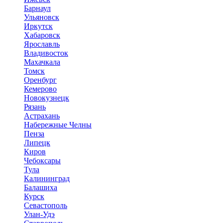
Барнаул
Ульяновск
Иркутск
Хабаровск
Ярославль
Владивосток
Махачкала
Томск
Оренбург
Кемерово
Новокузнецк
Рязань
Астрахань
Набережные Челны
Пенза
Липецк
Киров
Чебоксары
Тула
Калининград
Балашиха
Курск
Севастополь
Улан-Удэ