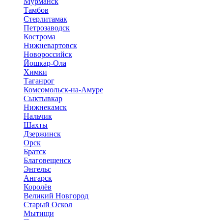
Мурманск
Тамбов
Стерлитамак
Петрозаводск
Кострома
Нижневартовск
Новороссийск
Йошкар-Ола
Химки
Таганрог
Комсомольск-на-Амуре
Сыктывкар
Нижнекамск
Нальчик
Шахты
Дзержинск
Орск
Братск
Благовещенск
Энгельс
Ангарск
Королёв
Великий Новгород
Старый Оскол
Мытищи