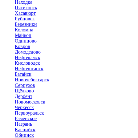
Находка
Пятигорск
Хасавюрт
Рубцовск
Березники
Коломна
Майкоп
Одинцово
Ковров
Домодедово
Нефтекамск
Кисловодск
Нефтеюганск
Батайск
Новочебоксарск
Серпухов
Щёлково
Дербент
Новомосковск
Черкесск
Первоуральск
Раменское
Назрань
Каспийск
Обнинск