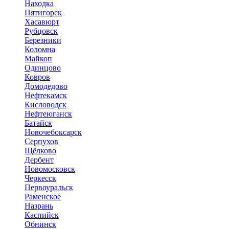
Находка
Пятигорск
Хасавюрт
Рубцовск
Березники
Коломна
Майкоп
Одинцово
Ковров
Домодедово
Нефтекамск
Кисловодск
Нефтеюганск
Батайск
Новочебоксарск
Серпухов
Щёлково
Дербент
Новомосковск
Черкесск
Первоуральск
Раменское
Назрань
Каспийск
Обнинск