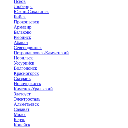
Псков
Люберцы
Южно-Сахалинск
Бийск
Прокопьевск
Армавир
Балаково
Рыбинск
Абакан
Северодвинск
Петропавловск-Камчатский
Норильск
Уссурийск
Волгодонск
Красногорск
Сызрань
Новочеркасск
Каменск-Уральский
Златоуст
Электросталь
Альметьевск
Салават
Миасс
Керчь
Копейск