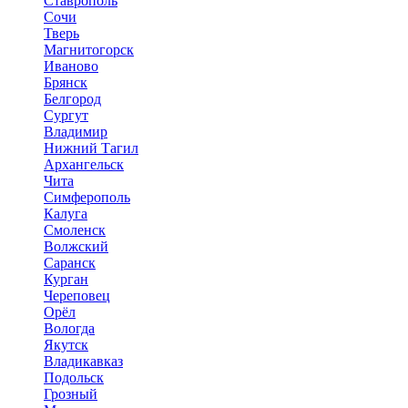
Ставрополь
Сочи
Тверь
Магнитогорск
Иваново
Брянск
Белгород
Сургут
Владимир
Нижний Тагил
Архангельск
Чита
Симферополь
Калуга
Смоленск
Волжский
Саранск
Курган
Череповец
Орёл
Вологда
Якутск
Владикавказ
Подольск
Грозный