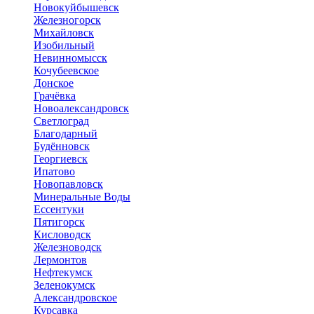
Новокуйбышевск
Железногорск
Михайловск
Изобильный
Невинномысск
Кочубеевское
Донское
Грачёвка
Новоалександровск
Светлоград
Благодарный
Будённовск
Георгиевск
Ипатово
Новопавловск
Минеральные Воды
Ессентуки
Пятигорск
Кисловодск
Железноводск
Лермонтов
Нефтекумск
Зеленокумск
Александровское
Курсавка