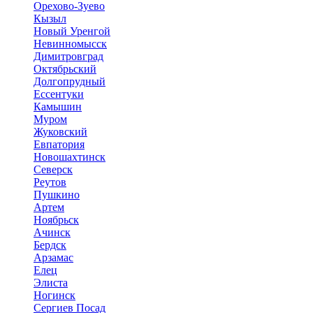
Орехово-Зуево
Кызыл
Новый Уренгой
Невинномысск
Димитровград
Октябрьский
Долгопрудный
Ессентуки
Камышин
Муром
Жуковский
Евпатория
Новошахтинск
Северск
Реутов
Пушкино
Артем
Ноябрьск
Ачинск
Бердск
Арзамас
Елец
Элиста
Ногинск
Сергиев Посад