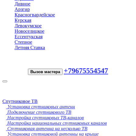
Дивное
Арзгир
Красногвардейское
Курская
Левокумское
Новоселицкое
Ессентукская
Степное
Летняя Ставка
+79675554547
Вызов мастера
Toggle
navigation
Спутниковое ТВ
Установка спутниковых антенн
Подключение спутникового ТВ
Настройка спутниковых ТВ-каналов
Настройка национальных спутниковых каналов
Спутниковая антенна на несколько ТВ
Установка спутниковой антенны на крыше