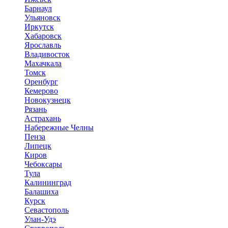
Барнаул
Ульяновск
Иркутск
Хабаровск
Ярославль
Владивосток
Махачкала
Томск
Оренбург
Кемерово
Новокузнецк
Рязань
Астрахань
Набережные Челны
Пенза
Липецк
Киров
Чебоксары
Тула
Калининград
Балашиха
Курск
Севастополь
Улан-Удэ