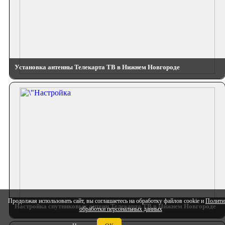
Установка антенны Телекарта ТВ в Нижнем Новгороде
Продолжая использовать сайт, вы соглашаетесь на обработку файлов cookie и
Полити
Настройка спутниковых антенн Телекарта ТВ в Нижнем Новгороде
обработки персональных данных