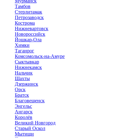
Мурманск
Тамбов
Стерлитамак
Петрозаводск
Кострома
Нижневартовск
Новороссийск
Йошкар-Ола
Химки
Таганрог
Комсомольск-на-Амуре
Сыктывкар
Нижнекамск
Нальчик
Шахты
Дзержинск
Орск
Братск
Благовещенск
Энгельс
Ангарск
Королёв
Великий Новгород
Старый Оскол
Мытищи