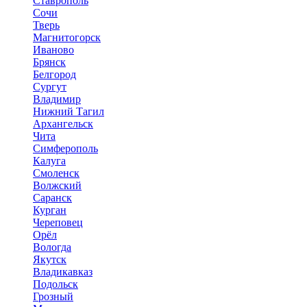
Ставрополь
Сочи
Тверь
Магнитогорск
Иваново
Брянск
Белгород
Сургут
Владимир
Нижний Тагил
Архангельск
Чита
Симферополь
Калуга
Смоленск
Волжский
Саранск
Курган
Череповец
Орёл
Вологда
Якутск
Владикавказ
Подольск
Грозный