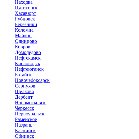
Находка
Пятигорск
Хасавюрт
Рубцовск
Березники
Коломна
Майкоп
Одинцово
Ковров
Домодедово
Нефтекамск
Кисловодск
Нефтеюганск
Батайск
Новочебоксарск
Серпухов
Щёлково
Дербент
Новомосковск
Черкесск
Первоуральск
Раменское
Назрань
Каспийск
Обнинск