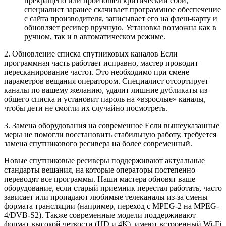
прекращено или произошел критический сбой,
специалист заранее скачивает программное обеспечение
с сайта производителя, записывает его на флеш-карту и
обновляет ресивер вручную. Установка возможна как в
ручном, так и в автоматическом режиме.
2. Обновление списка спутниковых каналов Если
программная часть работает исправно, мастер проводит
пересканирование частот. Это необходимо при смене
параметров вещания оператором. Специалист отсортирует
каналы по вашему желанию, удалит лишние дубликаты из
общего списка и установит пароль на «взрослые» каналы,
чтобы дети не смогли их случайно посмотреть.
3. Замена оборудования на современное Если вышеуказанные
меры не помогли восстановить стабильную работу, требуется
замена спутникового ресивера на более современный.
Новые спутниковые ресиверы поддерживают актуальные
стандарты вещания, на которые операторы постепенно
переводят все программы. Наши мастера обновят ваше
оборудование, если старый приемник перестал работать, часто
зависает или пропадают любимые телеканалы из-за смены
формата трансляции (например, переход с MPEG-2 на MPEG-
4/DVB-S2). Также современные модели поддерживают
формат высокой четкости (HD и 4K), имеют встроенный Wi-Fi