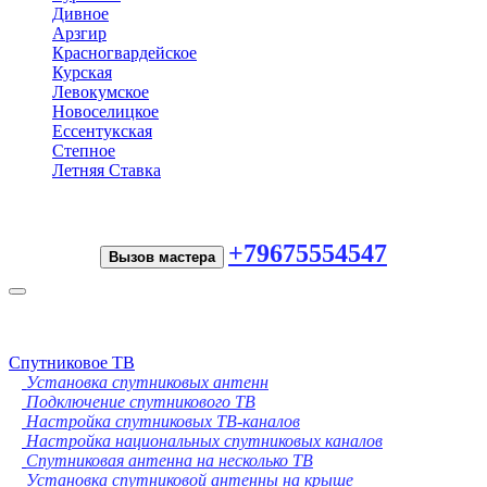
Дивное
Арзгир
Красногвардейское
Курская
Левокумское
Новоселицкое
Ессентукская
Степное
Летняя Ставка
+79675554547
Вызов мастера
Toggle
navigation
Спутниковое ТВ
Установка спутниковых антенн
Подключение спутникового ТВ
Настройка спутниковых ТВ-каналов
Настройка национальных спутниковых каналов
Спутниковая антенна на несколько ТВ
Установка спутниковой антенны на крыше