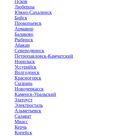
Псков
Люберцы
Южно-Сахалинск
Бийск
Прокопьевск
Армавир
Балаково
Рыбинск
Абакан
Северодвинск
Петропавловск-Камчатский
Норильск
Уссурийск
Волгодонск
Красногорск
Сызрань
Новочеркасск
Каменск-Уральский
Златоуст
Электросталь
Альметьевск
Салават
Миасс
Керчь
Копейск