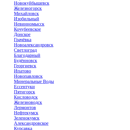
Новокуйбышевск
Железногорск
Михайловск
Изобильный
Невинномысск
Кочубеевское
Донское
Грачёвка
Новоалександровск
Светлоград
Благодарный
Будённовск
Георгиевск
Ипатово
Новопавловск
Минеральные Воды
Ессентуки
Пятигорск
Кисловодск
Железноводск
Лермонтов
Нефтекумск
Зеленокумск
Александровское
Курсавка