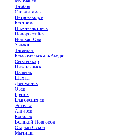
Мурманск
Тамбов
Стерлитамак
Петрозаводск
Кострома
Нижневартовск
Новороссийск
Йошкар-Ола
Химки
Таганрог
Комсомольск-на-Амуре
Сыктывкар
Нижнекамск
Нальчик
Шахты
Дзержинск
Орск
Братск
Благовещенск
Энгельс
Ангарск
Королёв
Великий Новгород
Старый Оскол
Мытищи