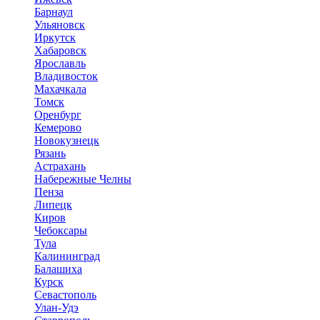
Барнаул
Ульяновск
Иркутск
Хабаровск
Ярославль
Владивосток
Махачкала
Томск
Оренбург
Кемерово
Новокузнецк
Рязань
Астрахань
Набережные Челны
Пенза
Липецк
Киров
Чебоксары
Тула
Калининград
Балашиха
Курск
Севастополь
Улан-Удэ