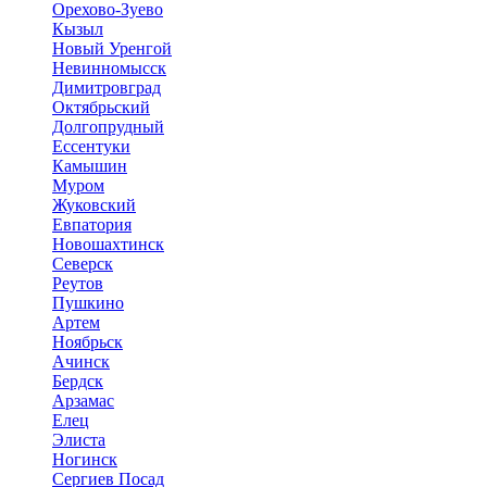
Орехово-Зуево
Кызыл
Новый Уренгой
Невинномысск
Димитровград
Октябрьский
Долгопрудный
Ессентуки
Камышин
Муром
Жуковский
Евпатория
Новошахтинск
Северск
Реутов
Пушкино
Артем
Ноябрьск
Ачинск
Бердск
Арзамас
Елец
Элиста
Ногинск
Сергиев Посад