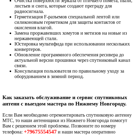
Очистка поверхности зеркала от птичьего помета, пыли,
листьев и снега, которые создают преграду для
радиосигнала.
Герметизация F-разъемов специальной лентой или
силиконовым герметиком для защиты контактов от
окисления влагой.
Замена проржавевших хомутов и метизов на новые из
нержавеющей стали.
Юстировка мультифида при использовании нескольких
конвертеров.
Обновление программного обеспечения ресивера до
актуальной версии прошивки через спутниковый канал
связи.
Консультация пользователя по правильному уходу за
оборудованием в зимний период.
Как заказать обслуживание и сервис спутниковых
антенн с выездом мастера по Нижнему Новгороду.
Если Вам меобходимо отремонтировать спутниковую антенну
МТС, то наши антеннщики из Нижнего Новгорода помогут
Вам с решением этой проблемы. Позвоните по номеру
+79675554547
телефона:
и наши мастера оперативно