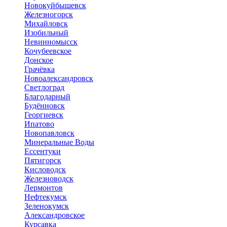
Новокуйбышевск
Железногорск
Михайловск
Изобильный
Невинномысск
Кочубеевское
Донское
Грачёвка
Новоалександровск
Светлоград
Благодарный
Будённовск
Георгиевск
Ипатово
Новопавловск
Минеральные Воды
Ессентуки
Пятигорск
Кисловодск
Железноводск
Лермонтов
Нефтекумск
Зеленокумск
Александровское
Курсавка