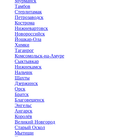
Мурманск
Тамбов
Стерлитамак
Петрозаводск
Кострома
Нижневартовск
Новороссийск
Йошкар-Ола
Химки
Таганрог
Комсомольск-на-Амуре
Сыктывкар
Нижнекамск
Нальчик
Шахты
Дзержинск
Орск
Братск
Благовещенск
Энгельс
Ангарск
Королёв
Великий Новгород
Старый Оскол
Мытищи