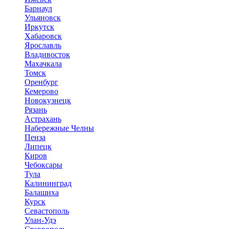
Барнаул
Ульяновск
Иркутск
Хабаровск
Ярославль
Владивосток
Махачкала
Томск
Оренбург
Кемерово
Новокузнецк
Рязань
Астрахань
Набережные Челны
Пенза
Липецк
Киров
Чебоксары
Тула
Калининград
Балашиха
Курск
Севастополь
Улан-Удэ