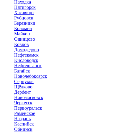
Находка
Пятигорск
Хасавюрт
Рубцовск
Березники
Коломна
Майкоп
Одинцово
Ковров
Домодедово
Нефтекамск
Кисловодск
Нефтеюганск
Батайск
Новочебоксарск
Серпухов
Щёлково
Дербент
Новомосковск
Черкесск
Первоуральск
Раменское
Назрань
Каспийск
Обнинск