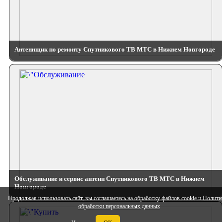
Антеннщик по ремонту Спутникового ТВ МТС в Нижнем Новгороде
Обслуживание и сервис антенн Спутникового ТВ МТС в Нижнем
Новгороде
Продолжая использовать сайт, вы соглашаетесь на обработку файлов cookie и
Полити
обработки персональных данных