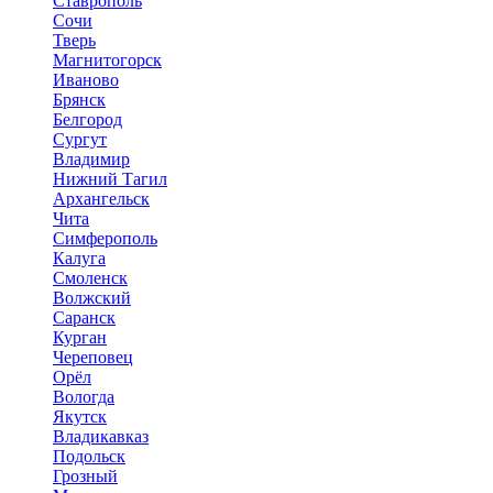
Ставрополь
Сочи
Тверь
Магнитогорск
Иваново
Брянск
Белгород
Сургут
Владимир
Нижний Тагил
Архангельск
Чита
Симферополь
Калуга
Смоленск
Волжский
Саранск
Курган
Череповец
Орёл
Вологда
Якутск
Владикавказ
Подольск
Грозный