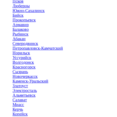
Псков
Люберцы
Южно-Сахалинск
Бийск
Прокопьевск
Армавир
Балаково
Рыбинск
Абакан
Северодвинск
Петропавловск-Камчатский
Норильск
Уссурийск
Волгодонск
Красногорск
Сызрань
Новочеркасск
Каменск-Уральский
Златоуст
Электросталь
Альметьевск
Салават
Миасс
Керчь
Копейск