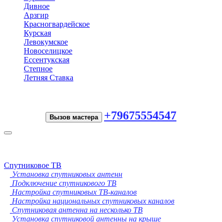
Дивное
Арзгир
Красногвардейское
Курская
Левокумское
Новоселицкое
Ессентукская
Степное
Летняя Ставка
+79675554547
Вызов мастера
Toggle
navigation
Спутниковое ТВ
Установка спутниковых антенн
Подключение спутникового ТВ
Настройка спутниковых ТВ-каналов
Настройка национальных спутниковых каналов
Спутниковая антенна на несколько ТВ
Установка спутниковой антенны на крыше