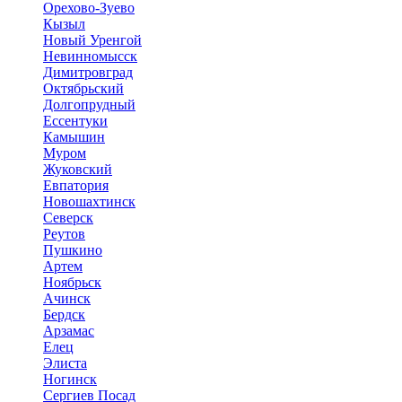
Орехово-Зуево
Кызыл
Новый Уренгой
Невинномысск
Димитровград
Октябрьский
Долгопрудный
Ессентуки
Камышин
Муром
Жуковский
Евпатория
Новошахтинск
Северск
Реутов
Пушкино
Артем
Ноябрьск
Ачинск
Бердск
Арзамас
Елец
Элиста
Ногинск
Сергиев Посад