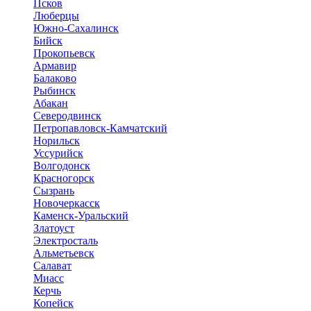
Псков
Люберцы
Южно-Сахалинск
Бийск
Прокопьевск
Армавир
Балаково
Рыбинск
Абакан
Северодвинск
Петропавловск-Камчатский
Норильск
Уссурийск
Волгодонск
Красногорск
Сызрань
Новочеркасск
Каменск-Уральский
Златоуст
Электросталь
Альметьевск
Салават
Миасс
Керчь
Копейск