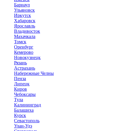
Барнаул
Ульяновск
Иркутск
Хабаровск
Ярославль
Владивосток
Махачкала
Томск
Оренбург
Кемерово
Новокузнецк
Рязань
Астрахань
Набережные Челны
Пенза
Липецк
Киров
Чебоксары
Тула
Калининград
Балашиха
Курск
Севастополь
Улан-Удэ