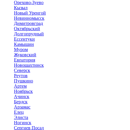
Орехово-Зуево
Кызыл
Новый Уренгой
Невинномысск
Димитровград
Октябрьский
Долгопрудный
Ессентуки
Камышин
Муром
Жуковский
Евпатория
Новошахтинск
Северск
Реутов
Пушкино
Артем
Ноябрьск
Ачинск
Бердск
Арзамас
Елец
Элиста
Ногинск
Сергиев Посад