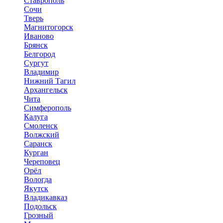
Ставрополь
Сочи
Тверь
Магнитогорск
Иваново
Брянск
Белгород
Сургут
Владимир
Нижний Тагил
Архангельск
Чита
Симферополь
Калуга
Смоленск
Волжский
Саранск
Курган
Череповец
Орёл
Вологда
Якутск
Владикавказ
Подольск
Грозный