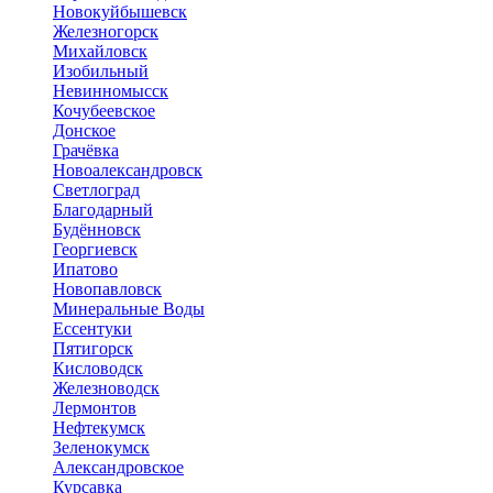
Новокуйбышевск
Железногорск
Михайловск
Изобильный
Невинномысск
Кочубеевское
Донское
Грачёвка
Новоалександровск
Светлоград
Благодарный
Будённовск
Георгиевск
Ипатово
Новопавловск
Минеральные Воды
Ессентуки
Пятигорск
Кисловодск
Железноводск
Лермонтов
Нефтекумск
Зеленокумск
Александровское
Курсавка