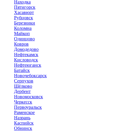
Находка
Пятигорск
Хасавюрт
Рубцовск
Березники
Коломна
Майкоп
Одинцово
Ковров
Домодедово
Нефтекамск
Кисловодск
Нефтеюганск
Батайск
Новочебоксарск
Серпухов
Щёлково
Дербент
Новомосковск
Черкесск
Первоуральск
Раменское
Назрань
Каспийск
Обнинск