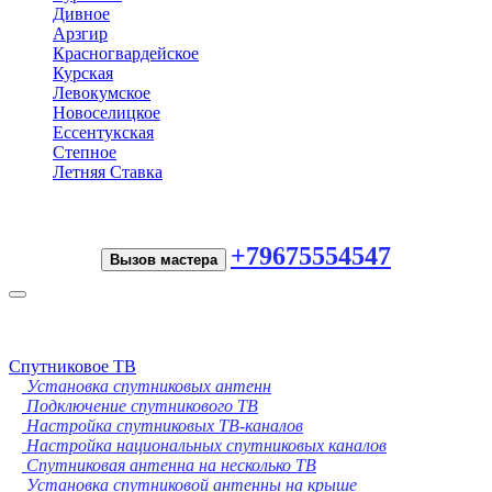
Дивное
Арзгир
Красногвардейское
Курская
Левокумское
Новоселицкое
Ессентукская
Степное
Летняя Ставка
+79675554547
Вызов мастера
Toggle
navigation
Спутниковое ТВ
Установка спутниковых антенн
Подключение спутникового ТВ
Настройка спутниковых ТВ-каналов
Настройка национальных спутниковых каналов
Спутниковая антенна на несколько ТВ
Установка спутниковой антенны на крыше