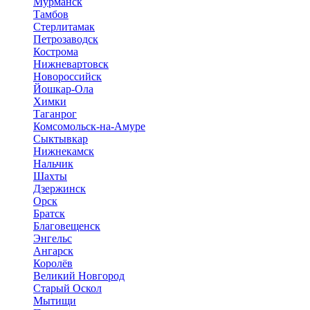
Мурманск
Тамбов
Стерлитамак
Петрозаводск
Кострома
Нижневартовск
Новороссийск
Йошкар-Ола
Химки
Таганрог
Комсомольск-на-Амуре
Сыктывкар
Нижнекамск
Нальчик
Шахты
Дзержинск
Орск
Братск
Благовещенск
Энгельс
Ангарск
Королёв
Великий Новгород
Старый Оскол
Мытищи