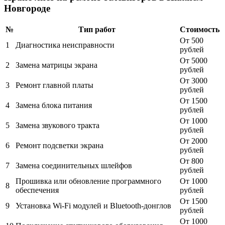
Новгороде
№
Тип работ
Стоимость
От 500
1
Диагностика неисправности
рублей
От 5000
2
Замена матрицы экрана
рублей
От 3000
3
Ремонт главной платы
рублей
От 1500
4
Замена блока питания
рублей
От 1000
5
Замена звукового тракта
рублей
От 2000
6
Ремонт подсветки экрана
рублей
От 800
7
Замена соединительных шлейфов
рублей
Прошивка или обновление программного
От 1000
8
обеспечения
рублей
От 1500
9
Установка Wi-Fi модулей и Bluetooth-донглов
рублей
От 1000