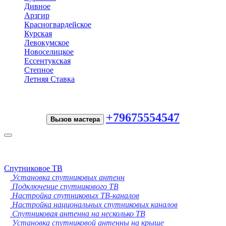
Дивное
Арзгир
Красногвардейское
Курская
Левокумское
Новоселицкое
Ессентукская
Степное
Летняя Ставка
+79675554547
Вызов мастера
Toggle
navigation
Спутниковое ТВ
Установка спутниковых антенн
Подключение спутникового ТВ
Настройка спутниковых ТВ-каналов
Настройка национальных спутниковых каналов
Спутниковая антенна на несколько ТВ
Установка спутниковой антенны на крыше