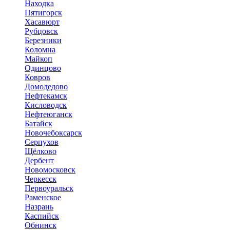
Находка
Пятигорск
Хасавюрт
Рубцовск
Березники
Коломна
Майкоп
Одинцово
Ковров
Домодедово
Нефтекамск
Кисловодск
Нефтеюганск
Батайск
Новочебоксарск
Серпухов
Щёлково
Дербент
Новомосковск
Черкесск
Первоуральск
Раменское
Назрань
Каспийск
Обнинск