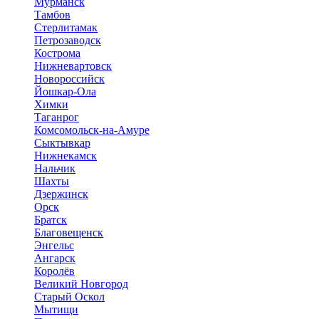
Мурманск
Тамбов
Стерлитамак
Петрозаводск
Кострома
Нижневартовск
Новороссийск
Йошкар-Ола
Химки
Таганрог
Комсомольск-на-Амуре
Сыктывкар
Нижнекамск
Нальчик
Шахты
Дзержинск
Орск
Братск
Благовещенск
Энгельс
Ангарск
Королёв
Великий Новгород
Старый Оскол
Мытищи