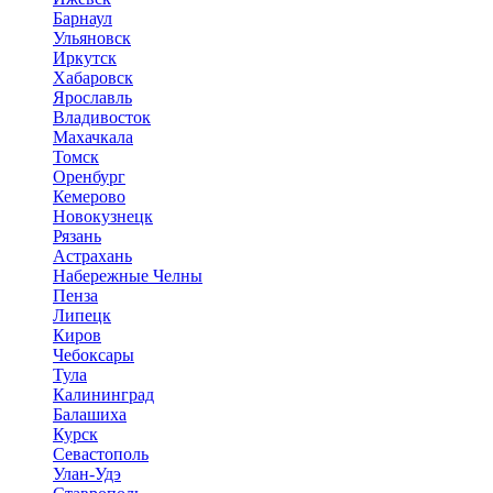
Барнаул
Ульяновск
Иркутск
Хабаровск
Ярославль
Владивосток
Махачкала
Томск
Оренбург
Кемерово
Новокузнецк
Рязань
Астрахань
Набережные Челны
Пенза
Липецк
Киров
Чебоксары
Тула
Калининград
Балашиха
Курск
Севастополь
Улан-Удэ