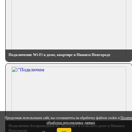
Подключение Wi-Fi в доме, квартире в Нижнем Новгороде
Продолжая использовать сайт, вы соглашаетесь на обработку файлов cookie и
Полити
обработки персональных данных
Подключим беспроводной 4G Интернет в сельском доме в Нижнем
Новгороде