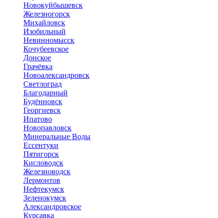
Новокуйбышевск
Железногорск
Михайловск
Изобильный
Невинномысск
Кочубеевское
Донское
Грачёвка
Новоалександровск
Светлоград
Благодарный
Будённовск
Георгиевск
Ипатово
Новопавловск
Минеральные Воды
Ессентуки
Пятигорск
Кисловодск
Железноводск
Лермонтов
Нефтекумск
Зеленокумск
Александровское
Курсавка