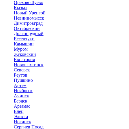
Орехово-Зуево
Кызыл
Новый Уренгой
Невинномысск
Димитровград
Октябрьский
Долгопрудный
Ессентуки
Камышин
Муром
Жуковский
Евпатория
Новошахтинск
Северск
Реутов
Пушкино
Артем
Ноябрьск
Ачинск
Бердск
Арзамас
Елец
Элиста
Ногинск
Сергиев Посад