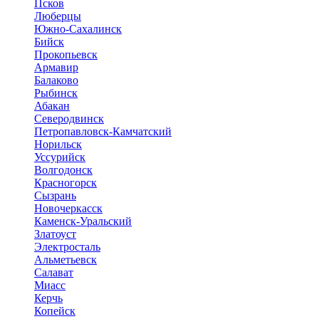
Псков
Люберцы
Южно-Сахалинск
Бийск
Прокопьевск
Армавир
Балаково
Рыбинск
Абакан
Северодвинск
Петропавловск-Камчатский
Норильск
Уссурийск
Волгодонск
Красногорск
Сызрань
Новочеркасск
Каменск-Уральский
Златоуст
Электросталь
Альметьевск
Салават
Миасс
Керчь
Копейск