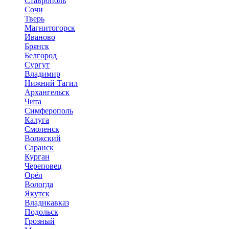
Ставрополь
Сочи
Тверь
Магнитогорск
Иваново
Брянск
Белгород
Сургут
Владимир
Нижний Тагил
Архангельск
Чита
Симферополь
Калуга
Смоленск
Волжский
Саранск
Курган
Череповец
Орёл
Вологда
Якутск
Владикавказ
Подольск
Грозный