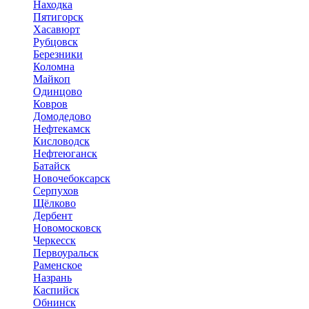
Находка
Пятигорск
Хасавюрт
Рубцовск
Березники
Коломна
Майкоп
Одинцово
Ковров
Домодедово
Нефтекамск
Кисловодск
Нефтеюганск
Батайск
Новочебоксарск
Серпухов
Щёлково
Дербент
Новомосковск
Черкесск
Первоуральск
Раменское
Назрань
Каспийск
Обнинск