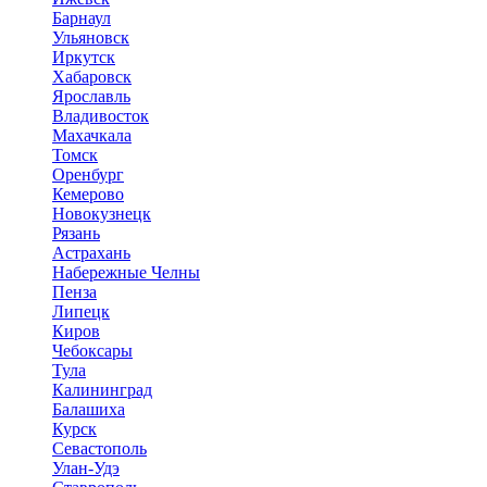
Барнаул
Ульяновск
Иркутск
Хабаровск
Ярославль
Владивосток
Махачкала
Томск
Оренбург
Кемерово
Новокузнецк
Рязань
Астрахань
Набережные Челны
Пенза
Липецк
Киров
Чебоксары
Тула
Калининград
Балашиха
Курск
Севастополь
Улан-Удэ