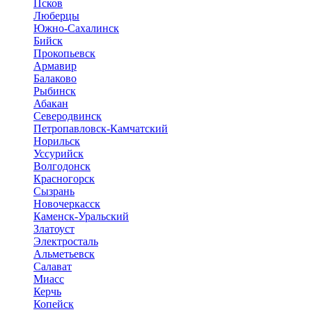
Псков
Люберцы
Южно-Сахалинск
Бийск
Прокопьевск
Армавир
Балаково
Рыбинск
Абакан
Северодвинск
Петропавловск-Камчатский
Норильск
Уссурийск
Волгодонск
Красногорск
Сызрань
Новочеркасск
Каменск-Уральский
Златоуст
Электросталь
Альметьевск
Салават
Миасс
Керчь
Копейск