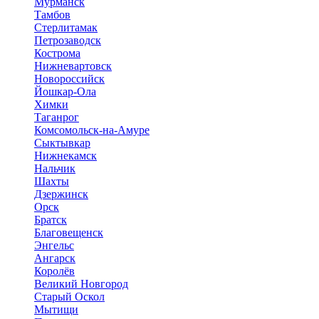
Мурманск
Тамбов
Стерлитамак
Петрозаводск
Кострома
Нижневартовск
Новороссийск
Йошкар-Ола
Химки
Таганрог
Комсомольск-на-Амуре
Сыктывкар
Нижнекамск
Нальчик
Шахты
Дзержинск
Орск
Братск
Благовещенск
Энгельс
Ангарск
Королёв
Великий Новгород
Старый Оскол
Мытищи