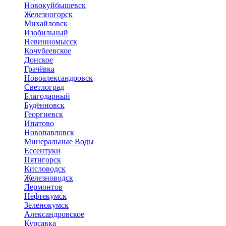
Новокуйбышевск
Железногорск
Михайловск
Изобильный
Невинномысск
Кочубеевское
Донское
Грачёвка
Новоалександровск
Светлоград
Благодарный
Будённовск
Георгиевск
Ипатово
Новопавловск
Минеральные Воды
Ессентуки
Пятигорск
Кисловодск
Железноводск
Лермонтов
Нефтекумск
Зеленокумск
Александровское
Курсавка