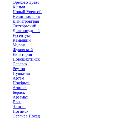
Орехово-Зуево
Кызыл
Новый Уренгой
Невинномысск
Димитровград
Октябрьский
Долгопрудный
Ессентуки
Камышин
Муром
Жуковский
Евпатория
Новошахтинск
Северск
Реутов
Пушкино
Артем
Ноябрьск
Ачинск
Бердск
Арзамас
Елец
Элиста
Ногинск
Сергиев Посад