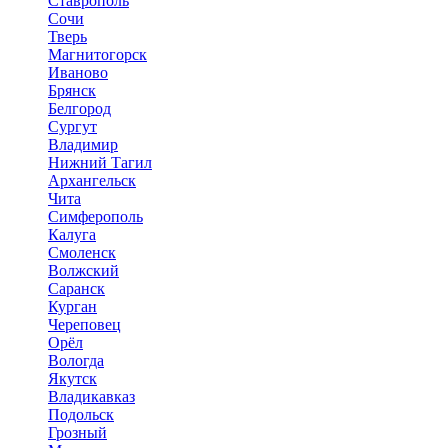
Ставрополь
Сочи
Тверь
Магнитогорск
Иваново
Брянск
Белгород
Сургут
Владимир
Нижний Тагил
Архангельск
Чита
Симферополь
Калуга
Смоленск
Волжский
Саранск
Курган
Череповец
Орёл
Вологда
Якутск
Владикавказ
Подольск
Грозный