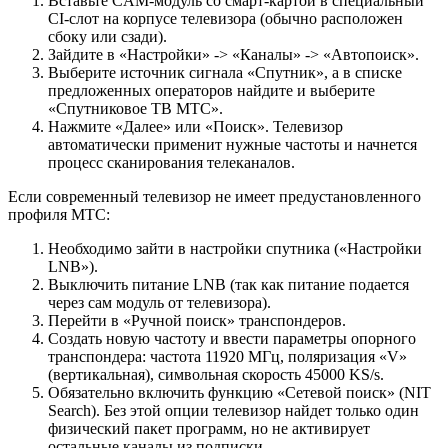
Вставьте CAM-модуль со смарт-картой в специальный
CI-слот на корпусе телевизора (обычно расположен
сбоку или сзади).
Зайдите в «Настройки» -> «Каналы» -> «Автопоиск».
Выберите источник сигнала «Спутник», а в списке
предложенных операторов найдите и выберите
«Спутниковое ТВ МТС».
Нажмите «Далее» или «Поиск». Телевизор
автоматически применит нужные частоты и начнется
процесс сканирования телеканалов.
Если современный телевизор не имеет предустановленного
профиля МТС:
Необходимо зайти в настройки спутника («Настройки
LNB»).
Выключить питание LNB (так как питание подается
через сам модуль от телевизора).
Перейти в «Ручной поиск» транспондеров.
Создать новую частоту и ввести параметры опорного
транспондера: частота 11920 МГц, поляризация «V»
(вертикальная), символьная скорость 45000 KS/s.
Обязательно включить функцию «Сетевой поиск» (NIT
Search). Без этой опции телевизор найдет только один
физический пакет программ, но не активирует
остальные каналы из подписки.