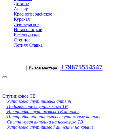
Дивное
Арзгир
Красногвардейское
Курская
Левокумское
Новоселицкое
Ессентукская
Степное
Летняя Ставка
+79675554547
Вызов мастера
Toggle
navigation
Спутниковое ТВ
Установка спутниковых антенн
Подключение спутникового ТВ
Настройка спутниковых ТВ-каналов
Настройка национальных спутниковых каналов
Спутниковая антенна на несколько ТВ
Установка спутниковой антенны на крыше