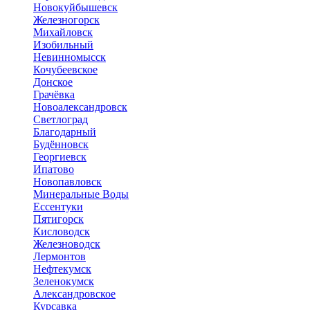
Новокуйбышевск
Железногорск
Михайловск
Изобильный
Невинномысск
Кочубеевское
Донское
Грачёвка
Новоалександровск
Светлоград
Благодарный
Будённовск
Георгиевск
Ипатово
Новопавловск
Минеральные Воды
Ессентуки
Пятигорск
Кисловодск
Железноводск
Лермонтов
Нефтекумск
Зеленокумск
Александровское
Курсавка