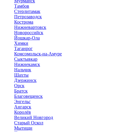
Мурманск
Тамбов
Стерлитамак
Петрозаводск
Кострома
Нижневартовск
Новороссийск
Йошкар-Ола
Химки
Таганрог
Комсомольск-на-Амуре
Сыктывкар
Нижнекамск
Нальчик
Шахты
Дзержинск
Орск
Братск
Благовещенск
Энгельс
Ангарск
Королёв
Великий Новгород
Старый Оскол
Мытищи