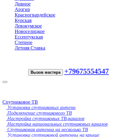
Дивное
Арзгир
Красногвардейское
Курская
Левокумское
Новоселицкое
Ессентукская
Степное
Летняя Ставка
+79675554547
Вызов мастера
Toggle
navigation
Спутниковое ТВ
Установка спутниковых антенн
Подключение спутникового ТВ
Настройка спутниковых ТВ-каналов
Настройка национальных спутниковых каналов
Спутниковая антенна на несколько ТВ
Установка спутниковой антенны на крыше