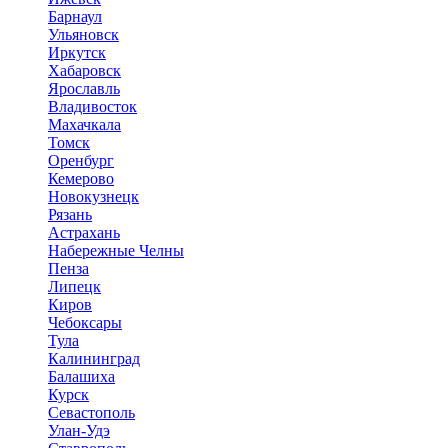
Барнаул
Ульяновск
Иркутск
Хабаровск
Ярославль
Владивосток
Махачкала
Томск
Оренбург
Кемерово
Новокузнецк
Рязань
Астрахань
Набережные Челны
Пенза
Липецк
Киров
Чебоксары
Тула
Калининград
Балашиха
Курск
Севастополь
Улан-Удэ