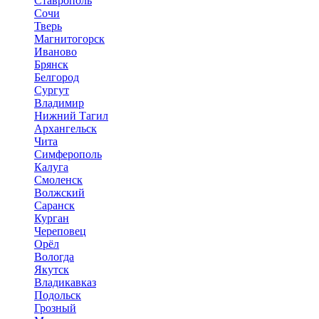
Ставрополь
Сочи
Тверь
Магнитогорск
Иваново
Брянск
Белгород
Сургут
Владимир
Нижний Тагил
Архангельск
Чита
Симферополь
Калуга
Смоленск
Волжский
Саранск
Курган
Череповец
Орёл
Вологда
Якутск
Владикавказ
Подольск
Грозный