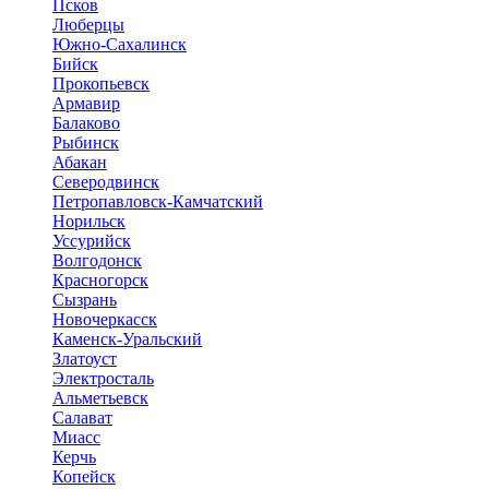
Псков
Люберцы
Южно-Сахалинск
Бийск
Прокопьевск
Армавир
Балаково
Рыбинск
Абакан
Северодвинск
Петропавловск-Камчатский
Норильск
Уссурийск
Волгодонск
Красногорск
Сызрань
Новочеркасск
Каменск-Уральский
Златоуст
Электросталь
Альметьевск
Салават
Миасс
Керчь
Копейск