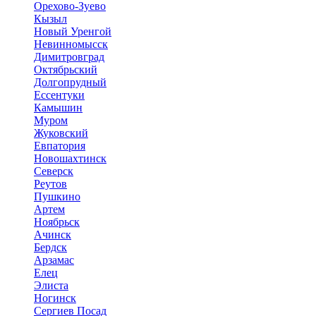
Орехово-Зуево
Кызыл
Новый Уренгой
Невинномысск
Димитровград
Октябрьский
Долгопрудный
Ессентуки
Камышин
Муром
Жуковский
Евпатория
Новошахтинск
Северск
Реутов
Пушкино
Артем
Ноябрьск
Ачинск
Бердск
Арзамас
Елец
Элиста
Ногинск
Сергиев Посад