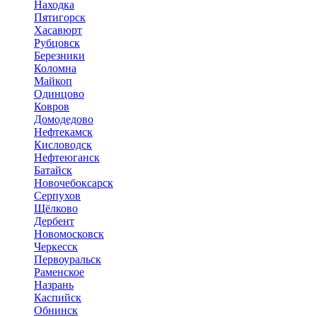
Находка
Пятигорск
Хасавюрт
Рубцовск
Березники
Коломна
Майкоп
Одинцово
Ковров
Домодедово
Нефтекамск
Кисловодск
Нефтеюганск
Батайск
Новочебоксарск
Серпухов
Щёлково
Дербент
Новомосковск
Черкесск
Первоуральск
Раменское
Назрань
Каспийск
Обнинск