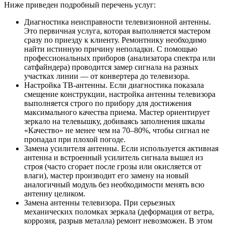
Ниже приведен подробный перечень услуг:
Диагностика неисправности телевизионной антенны.
Это первичная услуга, которая выполняется мастером
сразу по приезду к клиенту. Ремонтнику необходимо
найти истинную причину неполадки. С помощью
профессиональных приборов (анализатора спектра или
сатфайндера) проводится замер сигнала на разных
участках линии — от конвертера до телевизора.
Настройка ТВ-антенны. Если диагностика показала
смещение конструкции, настройка антенны телевизора
выполняется строго по прибору для достижения
максимального качества приема. Мастер ориентирует
зеркало на телевышку, добиваясь заполнения шкалы
«Качество» не менее чем на 70–80%, чтобы сигнал не
пропадал при плохой погоде.
Замена усилителя антенны. Если используется активная
антенна и встроенный усилитель сигнала вышел из
строя (часто сгорает после грозы или окисляется от
влаги), мастер производит его замену на новый
аналогичный модуль без необходимости менять всю
антенну целиком.
Замена антенны телевизора. При серьезных
механических поломках зеркала (деформация от ветра,
коррозия, разрыв металла) ремонт невозможен. В этом