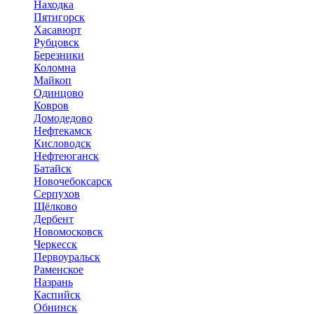
Находка
Пятигорск
Хасавюрт
Рубцовск
Березники
Коломна
Майкоп
Одинцово
Ковров
Домодедово
Нефтекамск
Кисловодск
Нефтеюганск
Батайск
Новочебоксарск
Серпухов
Щёлково
Дербент
Новомосковск
Черкесск
Первоуральск
Раменское
Назрань
Каспийск
Обнинск