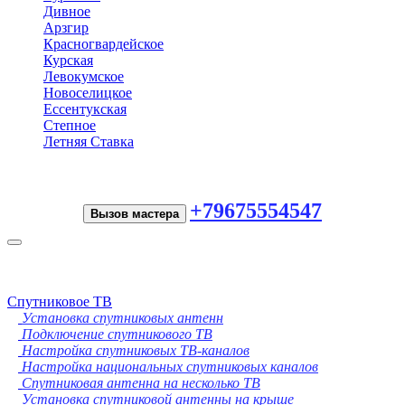
Дивное
Арзгир
Красногвардейское
Курская
Левокумское
Новоселицкое
Ессентукская
Степное
Летняя Ставка
+79675554547
Вызов мастера
Toggle
navigation
Спутниковое ТВ
Установка спутниковых антенн
Подключение спутникового ТВ
Настройка спутниковых ТВ-каналов
Настройка национальных спутниковых каналов
Спутниковая антенна на несколько ТВ
Установка спутниковой антенны на крыше