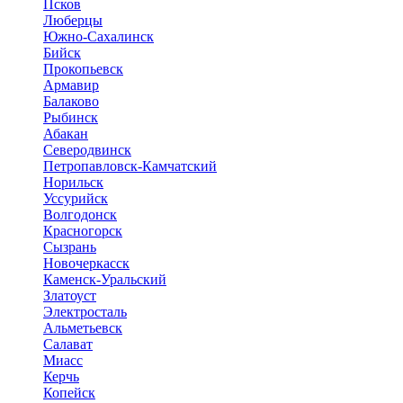
Псков
Люберцы
Южно-Сахалинск
Бийск
Прокопьевск
Армавир
Балаково
Рыбинск
Абакан
Северодвинск
Петропавловск-Камчатский
Норильск
Уссурийск
Волгодонск
Красногорск
Сызрань
Новочеркасск
Каменск-Уральский
Златоуст
Электросталь
Альметьевск
Салават
Миасс
Керчь
Копейск