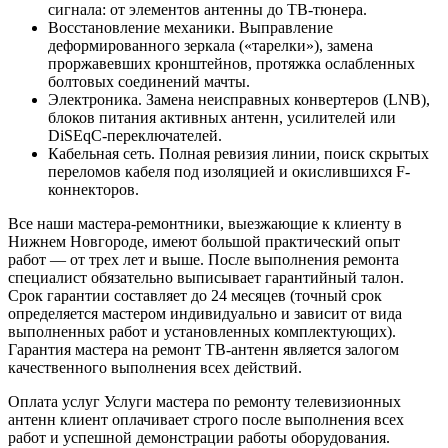
сигнала: от элементов антенны до ТВ-тюнера.
Восстановление механики. Выправление
деформированного зеркала («тарелки»), замена
проржавевших кронштейнов, протяжка ослабленных
болтовых соединений мачты.
Электроника. Замена неисправных конвертеров (LNB),
блоков питания активных антенн, усилителей или
DiSEqC-переключателей.
Кабельная сеть. Полная ревизия линии, поиск скрытых
переломов кабеля под изоляцией и окислившихся F-
коннекторов.
Все наши мастера-ремонтники, выезжающие к клиенту в
Нижнем Новгороде, имеют большой практический опыт
работ — от трех лет и выше. После выполнения ремонта
специалист обязательно выписывает гарантийный талон.
Срок гарантии составляет до 24 месяцев (точный срок
определяется мастером индивидуально и зависит от вида
выполненных работ и установленных комплектующих).
Гарантия мастера на ремонт ТВ-антенн является залогом
качественного выполнения всех действий.
Оплата услуг Услуги мастера по ремонту телевизионных
антенн клиент оплачивает строго после выполнения всех
работ и успешной демонстрации работы оборудования.