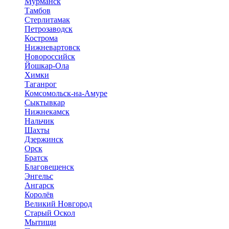
Мурманск
Тамбов
Стерлитамак
Петрозаводск
Кострома
Нижневартовск
Новороссийск
Йошкар-Ола
Химки
Таганрог
Комсомольск-на-Амуре
Сыктывкар
Нижнекамск
Нальчик
Шахты
Дзержинск
Орск
Братск
Благовещенск
Энгельс
Ангарск
Королёв
Великий Новгород
Старый Оскол
Мытищи