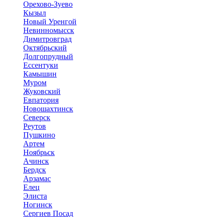
Орехово-Зуево
Кызыл
Новый Уренгой
Невинномысск
Димитровград
Октябрьский
Долгопрудный
Ессентуки
Камышин
Муром
Жуковский
Евпатория
Новошахтинск
Северск
Реутов
Пушкино
Артем
Ноябрьск
Ачинск
Бердск
Арзамас
Елец
Элиста
Ногинск
Сергиев Посад