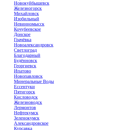
Новокуйбышевск
Железногорск
Михайловск
Изобильный
Невинномысск
Кочубеевское
Донское
Грачёвка
Новоалександровск
Светлоград
Благодарный
Будённовск
Георгиевск
Ипатово
Новопавловск
Минеральные Воды
Ессентуки
Пятигорск
Кисловодск
Железноводск
Лермонтов
Нефтекумск
Зеленокумск
Александровское
Курсавка