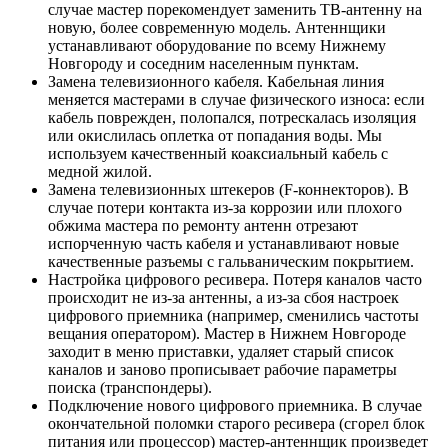
случае мастер порекомендует заменить ТВ-антенну на
новую, более современную модель. Антеннщики
устанавливают оборудование по всему Нижнему
Новгороду и соседним населенным пунктам.
Замена телевизионного кабеля. Кабельная линия
меняется мастерами в случае физического износа: если
кабель поврежден, полопался, потрескалась изоляция
или окислилась оплетка от попадания воды. Мы
используем качественный коаксиальный кабель с
медной жилой.
Замена телевизионных штекеров (F-коннекторов). В
случае потери контакта из-за коррозии или плохого
обжима мастера по ремонту антенн отрезают
испорченную часть кабеля и устанавливают новые
качественные разъемы с гальваническим покрытием.
Настройка цифрового ресивера. Потеря каналов часто
происходит не из-за антенны, а из-за сбоя настроек
цифрового приемника (например, сменились частоты
вещания оператором). Мастер в Нижнем Новгороде
заходит в меню приставки, удаляет старый список
каналов и заново прописывает рабочие параметры
поиска (транспондеры).
Подключение нового цифрового приемника. В случае
окончательной поломки старого ресивера (сгорел блок
питания или процессор) мастер-антеннщик произведет