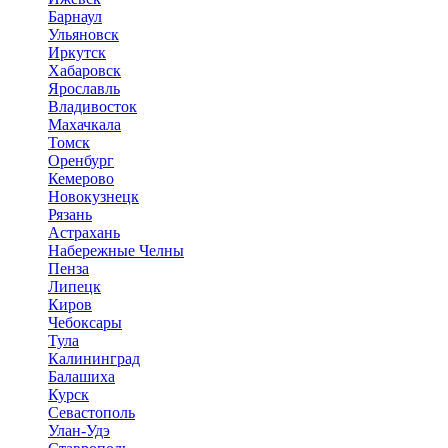
Барнаул
Ульяновск
Иркутск
Хабаровск
Ярославль
Владивосток
Махачкала
Томск
Оренбург
Кемерово
Новокузнецк
Рязань
Астрахань
Набережные Челны
Пенза
Липецк
Киров
Чебоксары
Тула
Калининград
Балашиха
Курск
Севастополь
Улан-Удэ