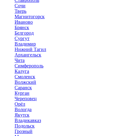
Ставрополь
Сочи
Тверь
Магнитогорск
Иваново
Брянск
Белгород
Сургут
Владимир
Нижний Тагил
Архангельск
Чита
Симферополь
Калуга
Смоленск
Волжский
Саранск
Курган
Череповец
Орёл
Вологда
Якутск
Владикавказ
Подольск
Грозный