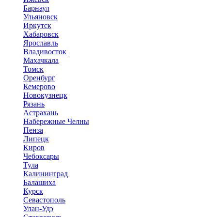
Барнаул
Ульяновск
Иркутск
Хабаровск
Ярославль
Владивосток
Махачкала
Томск
Оренбург
Кемерово
Новокузнецк
Рязань
Астрахань
Набережные Челны
Пенза
Липецк
Киров
Чебоксары
Тула
Калининград
Балашиха
Курск
Севастополь
Улан-Удэ