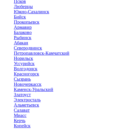
Псков
Люберцы
Южно-Сахалинск
Бийск
Прокопьевск
Армавир
Балаково
Рыбинск
Абакан
Северодвинск
Петропавловск-Камчатский
Норильск
Уссурийск
Волгодонск
Красногорск
Сызрань
Новочеркасск
Каменск-Уральский
Златоуст
Электросталь
Альметьевск
Салават
Миасс
Керчь
Копейск