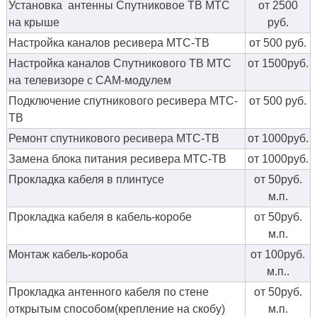
Установка антенны Спутниковое ТВ МТС
от 2500
на крыше
руб.
Настройка каналов ресивера МТС-ТВ
от 500 руб.
Настройка каналов Спутникового ТВ МТС
от 1500руб.
на телевизоре с CAM-модулем
Подключение спутникового ресивера МТС-
от 500 руб.
ТВ
Ремонт спутникового ресивера МТС-ТВ
от 1000руб.
Замена блока питания ресивера МТС-ТВ
от 1000руб.
Прокладка кабеля в плинтусе
от 50руб.
м.п.
Прокладка кабеля в кабель-коробе
от 50руб.
м.п.
Монтаж кабель-короба
от 100руб.
м.п..
Прокладка антенного кабеля по стене
от 50руб.
открытым способом(крепление на скобу)
м.п.