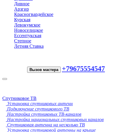
Дивное
Арзгир
Красногвардейское
Курская
Левокумское
Новоселицкое
Ессентукская
Степное
Летняя Ставка
+79675554547
Вызов мастера
Toggle
navigation
Спутниковое ТВ
Установка спутниковых антенн
Подключение спутникового ТВ
Настройка спутниковых ТВ-каналов
Настройка национальных спутниковых каналов
Спутниковая антенна на несколько ТВ
Установка спутниковой антенны на крыше