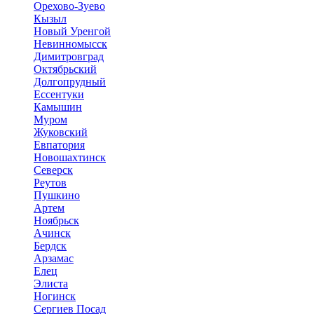
Орехово-Зуево
Кызыл
Новый Уренгой
Невинномысск
Димитровград
Октябрьский
Долгопрудный
Ессентуки
Камышин
Муром
Жуковский
Евпатория
Новошахтинск
Северск
Реутов
Пушкино
Артем
Ноябрьск
Ачинск
Бердск
Арзамас
Елец
Элиста
Ногинск
Сергиев Посад