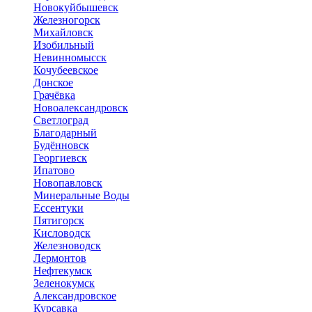
Новокуйбышевск
Железногорск
Михайловск
Изобильный
Невинномысск
Кочубеевское
Донское
Грачёвка
Новоалександровск
Светлоград
Благодарный
Будённовск
Георгиевск
Ипатово
Новопавловск
Минеральные Воды
Ессентуки
Пятигорск
Кисловодск
Железноводск
Лермонтов
Нефтекумск
Зеленокумск
Александровское
Курсавка