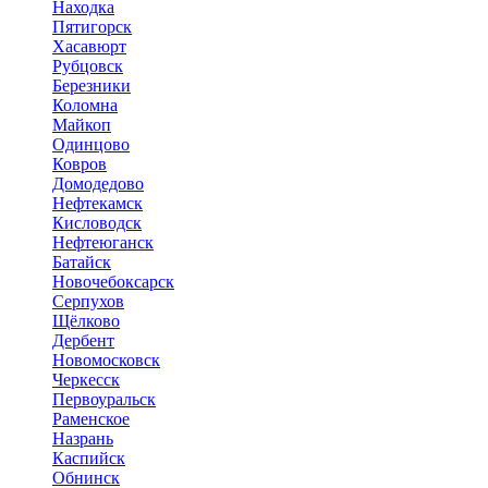
Находка
Пятигорск
Хасавюрт
Рубцовск
Березники
Коломна
Майкоп
Одинцово
Ковров
Домодедово
Нефтекамск
Кисловодск
Нефтеюганск
Батайск
Новочебоксарск
Серпухов
Щёлково
Дербент
Новомосковск
Черкесск
Первоуральск
Раменское
Назрань
Каспийск
Обнинск