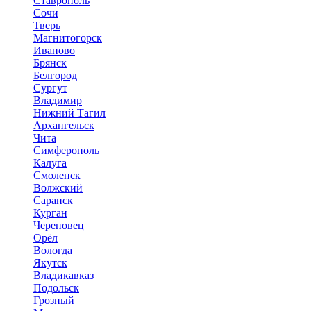
Ставрополь
Сочи
Тверь
Магнитогорск
Иваново
Брянск
Белгород
Сургут
Владимир
Нижний Тагил
Архангельск
Чита
Симферополь
Калуга
Смоленск
Волжский
Саранск
Курган
Череповец
Орёл
Вологда
Якутск
Владикавказ
Подольск
Грозный