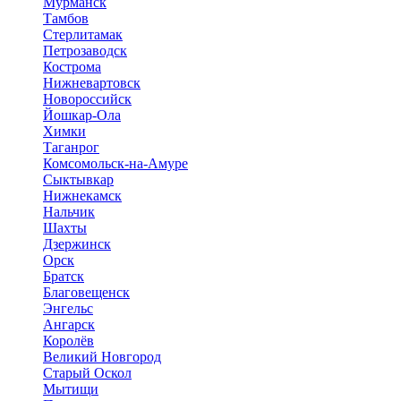
Мурманск
Тамбов
Стерлитамак
Петрозаводск
Кострома
Нижневартовск
Новороссийск
Йошкар-Ола
Химки
Таганрог
Комсомольск-на-Амуре
Сыктывкар
Нижнекамск
Нальчик
Шахты
Дзержинск
Орск
Братск
Благовещенск
Энгельс
Ангарск
Королёв
Великий Новгород
Старый Оскол
Мытищи