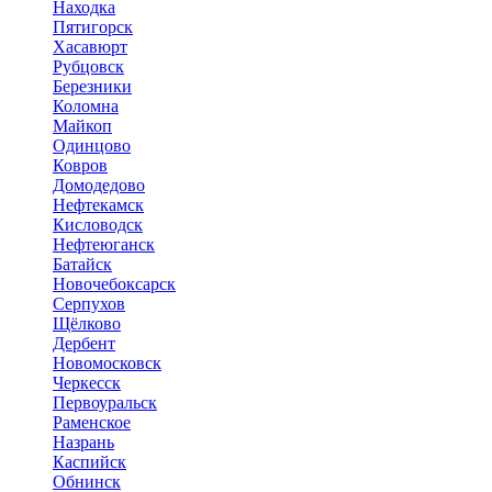
Находка
Пятигорск
Хасавюрт
Рубцовск
Березники
Коломна
Майкоп
Одинцово
Ковров
Домодедово
Нефтекамск
Кисловодск
Нефтеюганск
Батайск
Новочебоксарск
Серпухов
Щёлково
Дербент
Новомосковск
Черкесск
Первоуральск
Раменское
Назрань
Каспийск
Обнинск