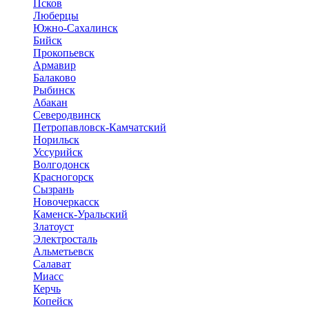
Псков
Люберцы
Южно-Сахалинск
Бийск
Прокопьевск
Армавир
Балаково
Рыбинск
Абакан
Северодвинск
Петропавловск-Камчатский
Норильск
Уссурийск
Волгодонск
Красногорск
Сызрань
Новочеркасск
Каменск-Уральский
Златоуст
Электросталь
Альметьевск
Салават
Миасс
Керчь
Копейск