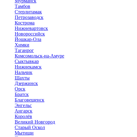
Мурманск
Тамбов
Стерлитамак
Петрозаводск
Кострома
Нижневартовск
Новороссийск
Йошкар-Ола
Химки
Таганрог
Комсомольск-на-Амуре
Сыктывкар
Нижнекамск
Нальчик
Шахты
Дзержинск
Орск
Братск
Благовещенск
Энгельс
Ангарск
Королёв
Великий Новгород
Старый Оскол
Мытищи