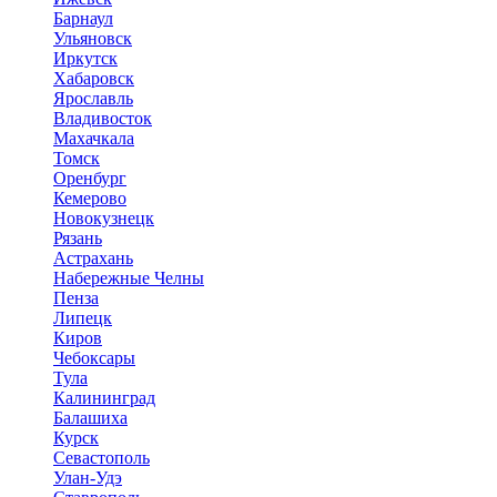
Барнаул
Ульяновск
Иркутск
Хабаровск
Ярославль
Владивосток
Махачкала
Томск
Оренбург
Кемерово
Новокузнецк
Рязань
Астрахань
Набережные Челны
Пенза
Липецк
Киров
Чебоксары
Тула
Калининград
Балашиха
Курск
Севастополь
Улан-Удэ