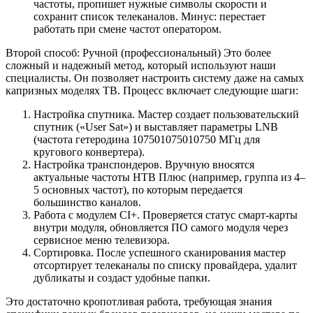
частоты, пропишет нужные символы скорости и
сохранит список телеканалов. Минус: перестает
работать при смене частот оператором.
Второй способ: Ручной (профессиональный) Это более
сложный и надежный метод, который используют наши
специалисты. Он позволяет настроить систему даже на самых
капризных моделях ТВ. Процесс включает следующие шаги:
Настройка спутника. Мастер создает пользовательский
спутник («User Sat») и выставляет параметры LNB
(частота гетеродина 107501075010750 МГц для
кругового конвертера).
Настройка транспондеров. Вручную вносятся
актуальные частоты НТВ Плюс (например, группа из 4–
5 основных частот), по которым передается
большинство каналов.
Работа с модулем CI+. Проверяется статус смарт-карты
внутри модуля, обновляется ПО самого модуля через
сервисное меню телевизора.
Сортировка. После успешного сканирования мастер
отсортирует телеканалы по списку провайдера, удалит
дубликаты и создаст удобные папки.
Это достаточно кропотливая работа, требующая знания