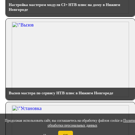
Настройка мастером модуля CI+ НТВ плюс на дому в Нижнем
Новгороде
Вызов мастера по сервису НТВ плюс в Нижнем Новгороде
Продолжая использовать сайт, вы соглашаетесь на обработку файлов cookie и
Полити
обработки персональных данных