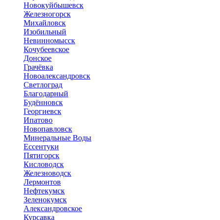
Новокуйбышевск
Железногорск
Михайловск
Изобильный
Невинномысск
Кочубеевское
Донское
Грачёвка
Новоалександровск
Светлоград
Благодарный
Будённовск
Георгиевск
Ипатово
Новопавловск
Минеральные Воды
Ессентуки
Пятигорск
Кисловодск
Железноводск
Лермонтов
Нефтекумск
Зеленокумск
Александровское
Курсавка