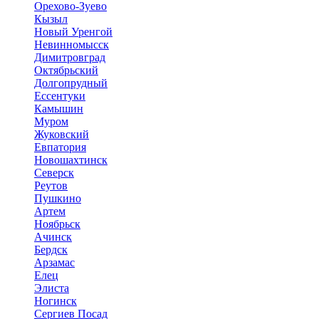
Орехово-Зуево
Кызыл
Новый Уренгой
Невинномысск
Димитровград
Октябрьский
Долгопрудный
Ессентуки
Камышин
Муром
Жуковский
Евпатория
Новошахтинск
Северск
Реутов
Пушкино
Артем
Ноябрьск
Ачинск
Бердск
Арзамас
Елец
Элиста
Ногинск
Сергиев Посад