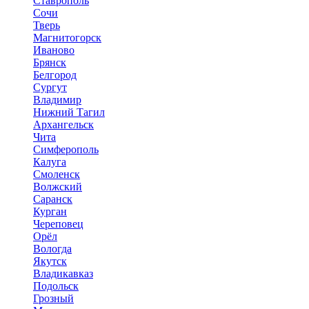
Ставрополь
Сочи
Тверь
Магнитогорск
Иваново
Брянск
Белгород
Сургут
Владимир
Нижний Тагил
Архангельск
Чита
Симферополь
Калуга
Смоленск
Волжский
Саранск
Курган
Череповец
Орёл
Вологда
Якутск
Владикавказ
Подольск
Грозный