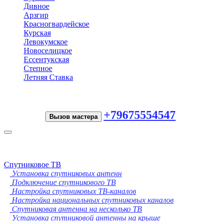
Дивное
Арзгир
Красногвардейское
Курская
Левокумское
Новоселицкое
Ессентукская
Степное
Летняя Ставка
+79675554547
Вызов мастера
Toggle
navigation
Спутниковое ТВ
Установка спутниковых антенн
Подключение спутникового ТВ
Настройка спутниковых ТВ-каналов
Настройка национальных спутниковых каналов
Спутниковая антенна на несколько ТВ
Установка спутниковой антенны на крыше