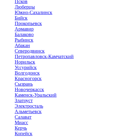
Псков
Люберцы
Южно-Сахалинск
Бийск
Прокопьевск
Армавир
Балаково
Рыбинск
Абакан
Северодвинск
Петропавловск-Камчатский
Норильск
Уссурийск
Волгодонск
Красногорск
Сызрань
Новочеркасск
Каменск-Уральский
Златоуст
Электросталь
Альметьевск
Салават
Миасс
Керчь
Копейск