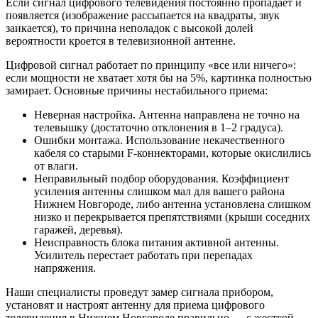
Если сигнал цифрового телевидения постоянно пропадает и
появляется (изображение рассыпается на квадраты, звук
заикается), то причина неполадок с высокой долей
вероятности кроется в телевизионной антенне.
Цифровой сигнал работает по принципу «все или ничего»:
если мощности не хватает хотя бы на 5%, картинка полностью
замирает. Основные причины нестабильного приема:
Неверная настройка. Антенна направлена не точно на
телевышку (достаточно отклонения в 1–2 градуса).
Ошибки монтажа. Использование некачественного
кабеля со старыми F-коннекторами, которые окислились
от влаги.
Неправильный подбор оборудования. Коэффициент
усиления антенны слишком мал для вашего района
Нижнем Новгороде, либо антенна установлена слишком
низко и перекрывается препятствиями (крыши соседних
гаражей, деревья).
Неисправность блока питания активной антенны.
Усилитель перестает работать при перепадах
напряжения.
Наши специалисты проведут замер сигнала прибором,
установят и настроят антенну для приема цифрового
телевидения в Нижнем Новгороде правильно — с жесткой