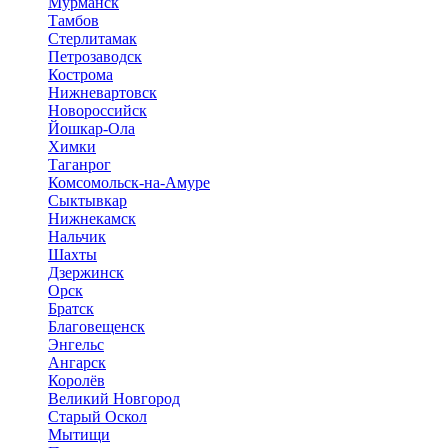
Мурманск
Тамбов
Стерлитамак
Петрозаводск
Кострома
Нижневартовск
Новороссийск
Йошкар-Ола
Химки
Таганрог
Комсомольск-на-Амуре
Сыктывкар
Нижнекамск
Нальчик
Шахты
Дзержинск
Орск
Братск
Благовещенск
Энгельс
Ангарск
Королёв
Великий Новгород
Старый Оскол
Мытищи