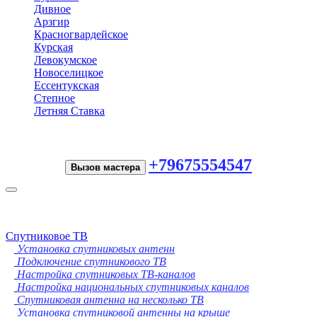
Дивное
Арзгир
Красногвардейское
Курская
Левокумское
Новоселицкое
Ессентукская
Степное
Летняя Ставка
+79675554547
Вызов мастера
Toggle
navigation
Спутниковое ТВ
Установка спутниковых антенн
Подключение спутникового ТВ
Настройка спутниковых ТВ-каналов
Настройка национальных спутниковых каналов
Спутниковая антенна на несколько ТВ
Установка спутниковой антенны на крыше