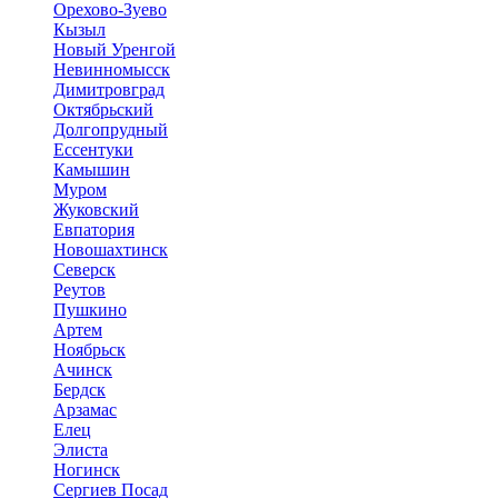
Орехово-Зуево
Кызыл
Новый Уренгой
Невинномысск
Димитровград
Октябрьский
Долгопрудный
Ессентуки
Камышин
Муром
Жуковский
Евпатория
Новошахтинск
Северск
Реутов
Пушкино
Артем
Ноябрьск
Ачинск
Бердск
Арзамас
Елец
Элиста
Ногинск
Сергиев Посад