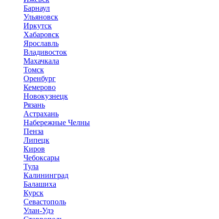
Барнаул
Ульяновск
Иркутск
Хабаровск
Ярославль
Владивосток
Махачкала
Томск
Оренбург
Кемерово
Новокузнецк
Рязань
Астрахань
Набережные Челны
Пенза
Липецк
Киров
Чебоксары
Тула
Калининград
Балашиха
Курск
Севастополь
Улан-Удэ