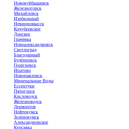
Новокуйбышевск
Железногорск
Михайловск
Изобильный
Невинномысск
Кочубеевское
Донское
Грачёвка
Новоалександровск
Светлоград
Благодарный
Будённовск
Георгиевск
Ипатово
Новопавловск
Минеральные Воды
Ессентуки
Пятигорск
Кисловодск
Железноводск
Лермонтов
Нефтекумск
Зеленокумск
Александровское
Курсавка