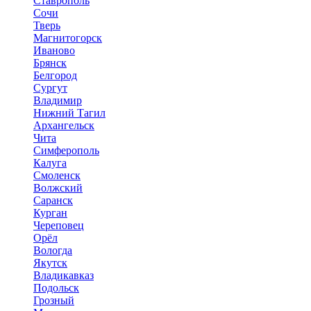
Ставрополь
Сочи
Тверь
Магнитогорск
Иваново
Брянск
Белгород
Сургут
Владимир
Нижний Тагил
Архангельск
Чита
Симферополь
Калуга
Смоленск
Волжский
Саранск
Курган
Череповец
Орёл
Вологда
Якутск
Владикавказ
Подольск
Грозный