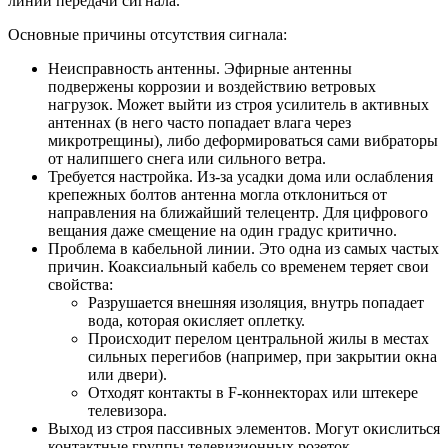
линии передачи сигнала.
Основные причины отсутствия сигнала:
Неисправность антенны. Эфирные антенны
подвержены коррозии и воздействию ветровых
нагрузок. Может выйти из строя усилитель в активных
антеннах (в него часто попадает влага через
микротрещины), либо деформироваться сами вибраторы
от налипшего снега или сильного ветра.
Требуется настройка. Из-за усадки дома или ослабления
крепежных болтов антенна могла отклониться от
направления на ближайший телецентр. Для цифрового
вещания даже смещение на один градус критично.
Проблема в кабельной линии. Это одна из самых частых
причин. Коаксиальный кабель со временем теряет свои
свойства:
Разрушается внешняя изоляция, внутрь попадает
вода, которая окисляет оплетку.
Происходит перелом центральной жилы в местах
сильных перегибов (например, при закрытии окна
или двери).
Отходят контакты в F-коннекторах или штекере
телевизора.
Выход из строя пассивных элементов. Могут окислиться
контактные группы телевизионных розеток,