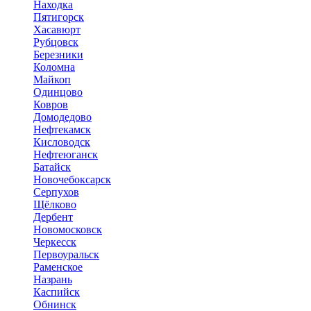
Находка
Пятигорск
Хасавюрт
Рубцовск
Березники
Коломна
Майкоп
Одинцово
Ковров
Домодедово
Нефтекамск
Кисловодск
Нефтеюганск
Батайск
Новочебоксарск
Серпухов
Щёлково
Дербент
Новомосковск
Черкесск
Первоуральск
Раменское
Назрань
Каспийск
Обнинск