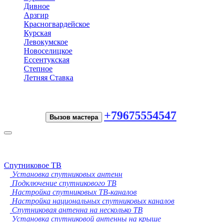
Дивное
Арзгир
Красногвардейское
Курская
Левокумское
Новоселицкое
Ессентукская
Степное
Летняя Ставка
+79675554547
Вызов мастера
Toggle
navigation
Спутниковое ТВ
Установка спутниковых антенн
Подключение спутникового ТВ
Настройка спутниковых ТВ-каналов
Настройка национальных спутниковых каналов
Спутниковая антенна на несколько ТВ
Установка спутниковой антенны на крыше