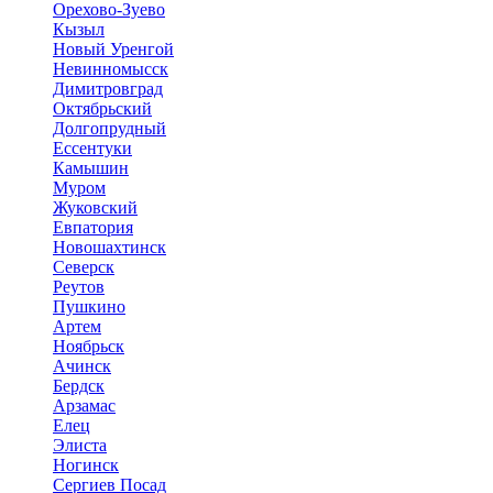
Орехово-Зуево
Кызыл
Новый Уренгой
Невинномысск
Димитровград
Октябрьский
Долгопрудный
Ессентуки
Камышин
Муром
Жуковский
Евпатория
Новошахтинск
Северск
Реутов
Пушкино
Артем
Ноябрьск
Ачинск
Бердск
Арзамас
Елец
Элиста
Ногинск
Сергиев Посад