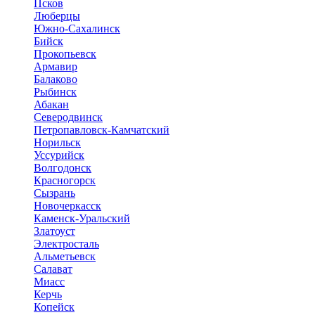
Псков
Люберцы
Южно-Сахалинск
Бийск
Прокопьевск
Армавир
Балаково
Рыбинск
Абакан
Северодвинск
Петропавловск-Камчатский
Норильск
Уссурийск
Волгодонск
Красногорск
Сызрань
Новочеркасск
Каменск-Уральский
Златоуст
Электросталь
Альметьевск
Салават
Миасс
Керчь
Копейск