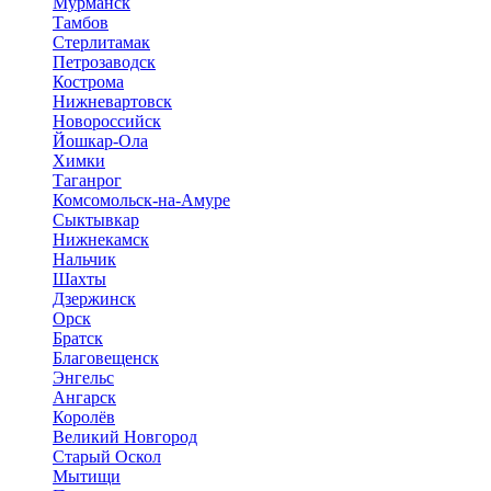
Мурманск
Тамбов
Стерлитамак
Петрозаводск
Кострома
Нижневартовск
Новороссийск
Йошкар-Ола
Химки
Таганрог
Комсомольск-на-Амуре
Сыктывкар
Нижнекамск
Нальчик
Шахты
Дзержинск
Орск
Братск
Благовещенск
Энгельс
Ангарск
Королёв
Великий Новгород
Старый Оскол
Мытищи