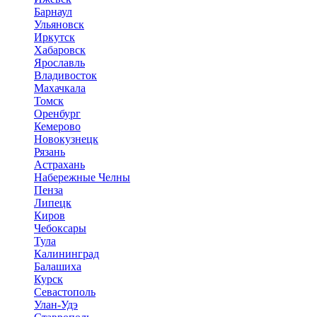
Барнаул
Ульяновск
Иркутск
Хабаровск
Ярославль
Владивосток
Махачкала
Томск
Оренбург
Кемерово
Новокузнецк
Рязань
Астрахань
Набережные Челны
Пенза
Липецк
Киров
Чебоксары
Тула
Калининград
Балашиха
Курск
Севастополь
Улан-Удэ