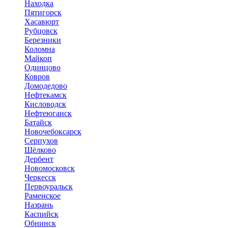
Находка
Пятигорск
Хасавюрт
Рубцовск
Березники
Коломна
Майкоп
Одинцово
Ковров
Домодедово
Нефтекамск
Кисловодск
Нефтеюганск
Батайск
Новочебоксарск
Серпухов
Щёлково
Дербент
Новомосковск
Черкесск
Первоуральск
Раменское
Назрань
Каспийск
Обнинск