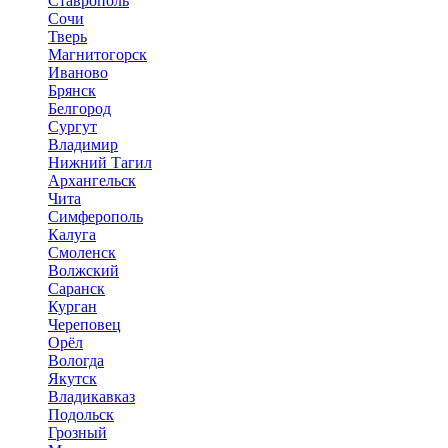
Ставрополь
Сочи
Тверь
Магнитогорск
Иваново
Брянск
Белгород
Сургут
Владимир
Нижний Тагил
Архангельск
Чита
Симферополь
Калуга
Смоленск
Волжский
Саранск
Курган
Череповец
Орёл
Вологда
Якутск
Владикавказ
Подольск
Грозный