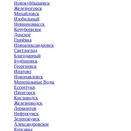
Новокуйбышевск
Железногорск
Михайловск
Изобильный
Невинномысск
Кочубеевское
Донское
Грачёвка
Новоалександровск
Светлоград
Благодарный
Будённовск
Георгиевск
Ипатово
Новопавловск
Минеральные Воды
Ессентуки
Пятигорск
Кисловодск
Железноводск
Лермонтов
Нефтекумск
Зеленокумск
Александровское
Курсавка