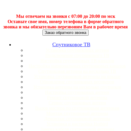
Мы отвечаем на звонки с 07:00 до 20:00 по мск
Оставьте свое имя, номер телефона в форме обратного
звонка и мы обязательно перезвоним Вам в рабочее время
Заказ обратного звонка
Спутниковое ТВ
Установка спутниковых антенн
Подключение спутникового ТВ
Настройка спутниковых ТВ-каналов
Настройка национальных спутниковых каналов
Спутниковая антенна на несколько ТВ
Установка спутниковой антенны на крыше
Обновление спутниковых ресиверов
Установка антенны на несколько спутников
Настройка спутниковых антенн
Ремонт спутниковой антенны
Сервис спутниковых антенн
Вызов мастера по спутниковым антеннам
Монтаж спутниковой антенны
Демонтаж спутниковой антенны
Установка и настройка Hotbird
Замена кабеля спутниковой антенны