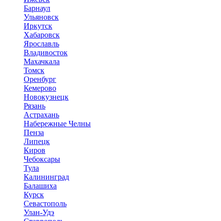
Барнаул
Ульяновск
Иркутск
Хабаровск
Ярославль
Владивосток
Махачкала
Томск
Оренбург
Кемерово
Новокузнецк
Рязань
Астрахань
Набережные Челны
Пенза
Липецк
Киров
Чебоксары
Тула
Калининград
Балашиха
Курск
Севастополь
Улан-Удэ