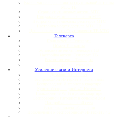
Вызов мастера для ремонта спутниковой антенны
МТС ТВ
Сервис спутниковых антенн МТС
Продажа спутниковых антенн МТС
Настройка спутниковых ресиверов МТС
Настройка модуля доступа МТС ТВ
Цены на комплекты Спутникового ТВ МТС
Телекарта
Подключение Телекарты
Обмен Телекарты
Установка антенны Телекарта ТВ
Настройка антенн Телекарта ТВ
Ремонт антенны Телекарта
Перенастройка Телекарты
Усиление связи и Интернета
Домашний интернет
Беспроводной Интернет в часный дом
Беспроводной Интернет в квартире
Купить беспроводной 4G Интернет
Подключение Wi-Fi в доме, квартире
Беспроводной Интернет в сельском дом
Настройка локальной сети
Установка видеонаблюдения
Подключение к беспроводному Интернету 4G