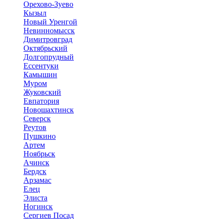
Орехово-Зуево
Кызыл
Новый Уренгой
Невинномысск
Димитровград
Октябрьский
Долгопрудный
Ессентуки
Камышин
Муром
Жуковский
Евпатория
Новошахтинск
Северск
Реутов
Пушкино
Артем
Ноябрьск
Ачинск
Бердск
Арзамас
Елец
Элиста
Ногинск
Сергиев Посад