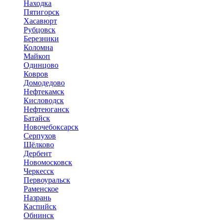
Находка
Пятигорск
Хасавюрт
Рубцовск
Березники
Коломна
Майкоп
Одинцово
Ковров
Домодедово
Нефтекамск
Кисловодск
Нефтеюганск
Батайск
Новочебоксарск
Серпухов
Щёлково
Дербент
Новомосковск
Черкесск
Первоуральск
Раменское
Назрань
Каспийск
Обнинск