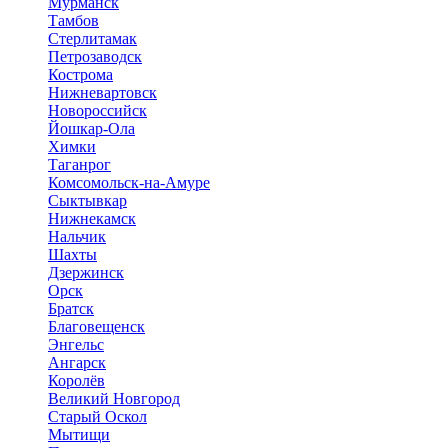
Мурманск
Тамбов
Стерлитамак
Петрозаводск
Кострома
Нижневартовск
Новороссийск
Йошкар-Ола
Химки
Таганрог
Комсомольск-на-Амуре
Сыктывкар
Нижнекамск
Нальчик
Шахты
Дзержинск
Орск
Братск
Благовещенск
Энгельс
Ангарск
Королёв
Великий Новгород
Старый Оскол
Мытищи