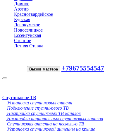
Дивное
Арзгир
Красногвардейское
Курская
Левокумское
Новоселицкое
Ессентукская
Степное
Летняя Ставка
+79675554547
Вызов мастера
Toggle
navigation
Спутниковое ТВ
Установка спутниковых антенн
Подключение спутникового ТВ
Настройка спутниковых ТВ-каналов
Настройка национальных спутниковых каналов
Спутниковая антенна на несколько ТВ
Установка спутниковой антенны на крыше