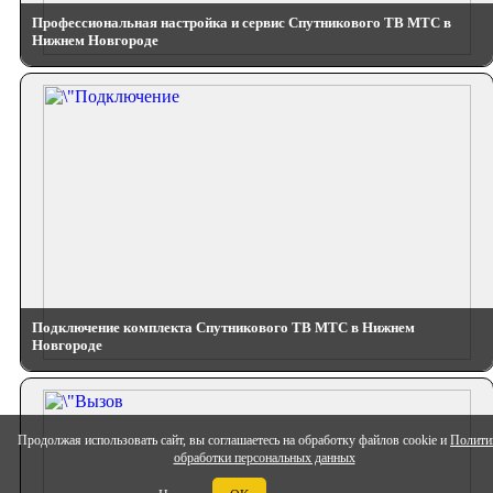
Профессиональная настройка и сервис Спутникового ТВ МТС в
Нижнем Новгороде
Подключение комплекта Спутникового ТВ МТС в Нижнем
Новгороде
Продолжая использовать сайт, вы соглашаетесь на обработку файлов cookie и
Полити
обработки персональных данных