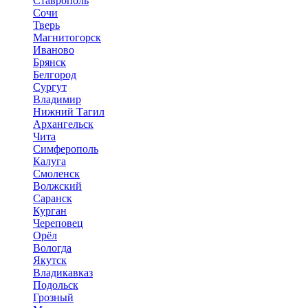
Ставрополь
Сочи
Тверь
Магнитогорск
Иваново
Брянск
Белгород
Сургут
Владимир
Нижний Тагил
Архангельск
Чита
Симферополь
Калуга
Смоленск
Волжский
Саранск
Курган
Череповец
Орёл
Вологда
Якутск
Владикавказ
Подольск
Грозный