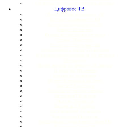
Проверка сигнала спутниковой антенны
Цифровое ТВ
Подключение цифрового ТВ
Настройка цифрового ТВ
Нет сигнала цифрового ТВ
Ремонт ТВ антенн
Ремонт коллективной антенны
Сервис ТВ-антенн
Вызов антенного мастера
Подключение к общей ТВ-антенне
Установка индивидуальной ТВ антенны
ТВ-разводка
Вызов мастера по ремонту ТВ-антенн
Прокладка ТВ-кабеля
Настройка телевизора
Подвес телевизора на стену
Замена ТВ-антенны
Усиление антенного сигнала
Настройка ТВ-антенн
Монтаж ТВ-антенн
Демонтаж ТВ-антенн
Обслуживание ТВ-антенн
Диагностика ТВ-антенн
Настройка и подключение Смарт ТВ
Настройка Смарт ТВ