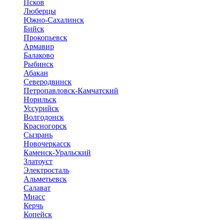
Псков
Люберцы
Южно-Сахалинск
Бийск
Прокопьевск
Армавир
Балаково
Рыбинск
Абакан
Северодвинск
Петропавловск-Камчатский
Норильск
Уссурийск
Волгодонск
Красногорск
Сызрань
Новочеркасск
Каменск-Уральский
Златоуст
Электросталь
Альметьевск
Салават
Миасс
Керчь
Копейск