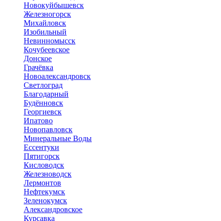
Новокуйбышевск
Железногорск
Михайловск
Изобильный
Невинномысск
Кочубеевское
Донское
Грачёвка
Новоалександровск
Светлоград
Благодарный
Будённовск
Георгиевск
Ипатово
Новопавловск
Минеральные Воды
Ессентуки
Пятигорск
Кисловодск
Железноводск
Лермонтов
Нефтекумск
Зеленокумск
Александровское
Курсавка