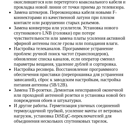
окислившегося или перетертого коаксиального кабеля и
прокладка новой линии от точки приема до телевизора.
Замена штекеров. Переоконцовка кабеля новыми F-
коннекторами из качественной латуни при плохом
контакте или разрушении старых разъемов.
Замена конвертера или усилителя. Установка нового
спутникового LNB (головки) при потере
чувствительности или замена платы усиления активной
эфирной антенны после грозы или попадания влаги.
Настройка телеканалов. Программное устранение
проблем: ручной поиск частот (транспондеров),
обновление списка каналов, если оператор сменил
параметры вещания, удаление дублей и сортировка.
Настройка ресивера. Восстановление программного
обеспечения приставки (перепрошивка для устранения
зависаний), сброс к заводским настройкам, настройка
питания антенны (5В/12В).
Замена ТВ-розетки. Демонтаж неисправной оконечной
или проходной антенной розетки и установка новой без
повреждения обоев и штукатурки.
И другие работы. Герметизация уличных соединений
термоусадочной трубкой, усиление мачты от ветровых
нагрузок, установка DiSEqC-переключателей для
объединения нескольких спутниковых тарелок.