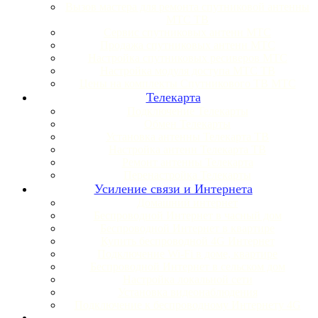
Вызов мастера для ремонта спутниковой антенны
МТС ТВ
Сервис спутниковых антенн МТС
Продажа спутниковых антенн МТС
Настройка спутниковых ресиверов МТС
Настройка модуля доступа МТС ТВ
Цены на комплекты Спутникового ТВ МТС
Телекарта
Подключение Телекарты
Обмен Телекарты
Установка антенны Телекарта ТВ
Настройка антенн Телекарта ТВ
Ремонт антенны Телекарта
Перенастройка Телекарты
Усиление связи и Интернета
Домашний интернет
Беспроводной Интернет в часный дом
Беспроводной Интернет в квартире
Купить беспроводной 4G Интернет
Подключение Wi-Fi в доме, квартире
Беспроводной Интернет в сельском дом
Настройка локальной сети
Установка видеонаблюдения
Подключение к беспроводному Интернету 4G