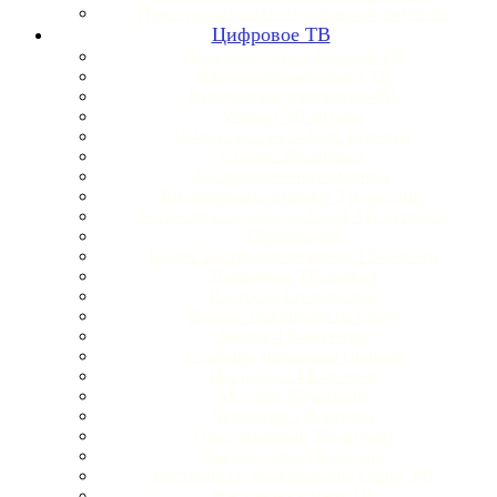
Проверка сигнала спутниковой антенны
Цифровое ТВ
Подключение цифрового ТВ
Настройка цифрового ТВ
Нет сигнала цифрового ТВ
Ремонт ТВ антенн
Ремонт коллективной антенны
Сервис ТВ-антенн
Вызов антенного мастера
Подключение к общей ТВ-антенне
Установка индивидуальной ТВ антенны
ТВ-разводка
Вызов мастера по ремонту ТВ-антенн
Прокладка ТВ-кабеля
Настройка телевизора
Подвес телевизора на стену
Замена ТВ-антенны
Усиление антенного сигнала
Настройка ТВ-антенн
Монтаж ТВ-антенн
Демонтаж ТВ-антенн
Обслуживание ТВ-антенн
Диагностика ТВ-антенн
Настройка и подключение Смарт ТВ
Настройка Смарт ТВ