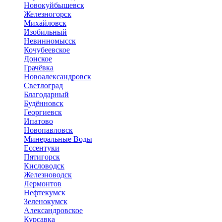
Новокуйбышевск
Железногорск
Михайловск
Изобильный
Невинномысск
Кочубеевское
Донское
Грачёвка
Новоалександровск
Светлоград
Благодарный
Будённовск
Георгиевск
Ипатово
Новопавловск
Минеральные Воды
Ессентуки
Пятигорск
Кисловодск
Железноводск
Лермонтов
Нефтекумск
Зеленокумск
Александровское
Курсавка