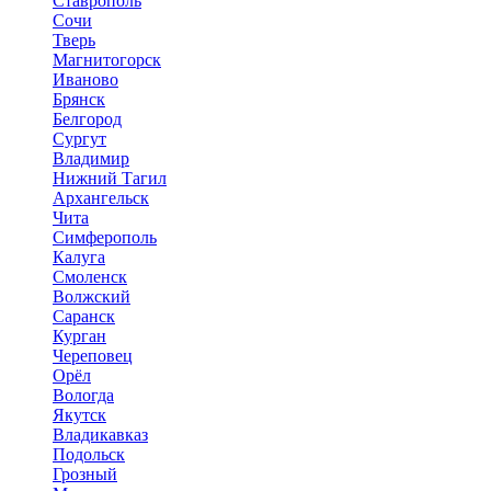
Ставрополь
Сочи
Тверь
Магнитогорск
Иваново
Брянск
Белгород
Сургут
Владимир
Нижний Тагил
Архангельск
Чита
Симферополь
Калуга
Смоленск
Волжский
Саранск
Курган
Череповец
Орёл
Вологда
Якутск
Владикавказ
Подольск
Грозный