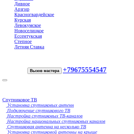
Дивное
Арзгир
Красногвардейское
Курская
Левокумское
Новоселицкое
Ессентукская
Степное
Летняя Ставка
+79675554547
Вызов мастера
Toggle
navigation
Спутниковое ТВ
Установка спутниковых антенн
Подключение спутникового ТВ
Настройка спутниковых ТВ-каналов
Настройка национальных спутниковых каналов
Спутниковая антенна на несколько ТВ
Установка спутниковой антенны на крыше