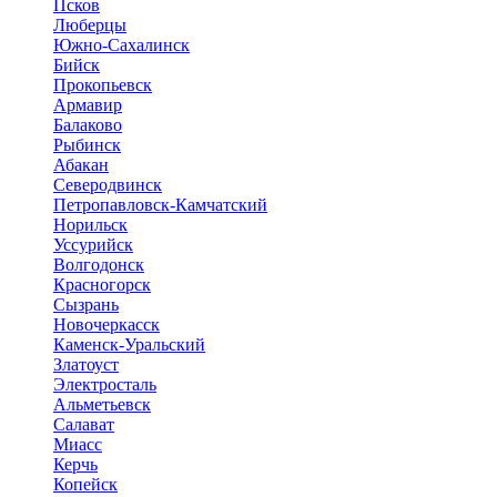
Псков
Люберцы
Южно-Сахалинск
Бийск
Прокопьевск
Армавир
Балаково
Рыбинск
Абакан
Северодвинск
Петропавловск-Камчатский
Норильск
Уссурийск
Волгодонск
Красногорск
Сызрань
Новочеркасск
Каменск-Уральский
Златоуст
Электросталь
Альметьевск
Салават
Миасс
Керчь
Копейск