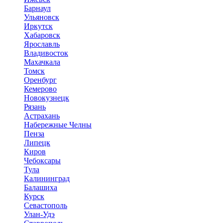
Барнаул
Ульяновск
Иркутск
Хабаровск
Ярославль
Владивосток
Махачкала
Томск
Оренбург
Кемерово
Новокузнецк
Рязань
Астрахань
Набережные Челны
Пенза
Липецк
Киров
Чебоксары
Тула
Калининград
Балашиха
Курск
Севастополь
Улан-Удэ