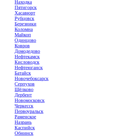
Находка
Пятигорск
Хасавюрт
Рубцовск
Березники
Коломна
Майкоп
Одинцово
Ковров
Домодедово
Нефтекамск
Кисловодск
Нефтеюганск
Батайск
Новочебоксарск
Серпухов
Щёлково
Дербент
Новомосковск
Черкесск
Первоуральск
Раменское
Назрань
Каспийск
Обнинск