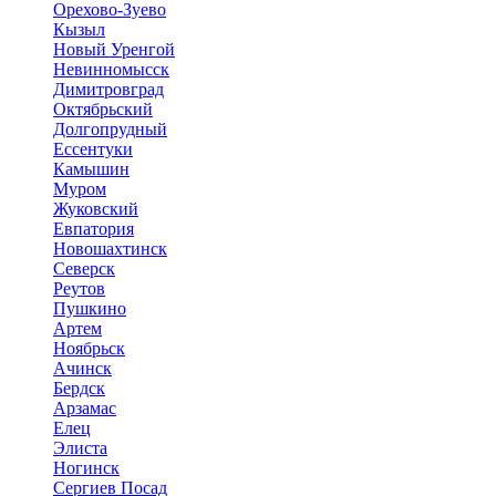
Орехово-Зуево
Кызыл
Новый Уренгой
Невинномысск
Димитровград
Октябрьский
Долгопрудный
Ессентуки
Камышин
Муром
Жуковский
Евпатория
Новошахтинск
Северск
Реутов
Пушкино
Артем
Ноябрьск
Ачинск
Бердск
Арзамас
Елец
Элиста
Ногинск
Сергиев Посад