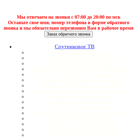
Мы отвечаем на звонки с 07:00 до 20:00 по мск
Оставьте свое имя, номер телефона в форме обратного
звонка и мы обязательно перезвоним Вам в рабочее время
Заказ обратного звонка
Спутниковое ТВ
Установка спутниковых антенн
Подключение спутникового ТВ
Настройка спутниковых ТВ-каналов
Настройка национальных спутниковых каналов
Спутниковая антенна на несколько ТВ
Установка спутниковой антенны на крыше
Обновление спутниковых ресиверов
Установка антенны на несколько спутников
Настройка спутниковых антенн
Ремонт спутниковой антенны
Сервис спутниковых антенн
Вызов мастера по спутниковым антеннам
Монтаж спутниковой антенны
Демонтаж спутниковой антенны
Установка и настройка Hotbird
Замена кабеля спутниковой антенны