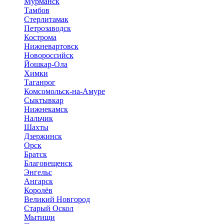
Мурманск
Тамбов
Стерлитамак
Петрозаводск
Кострома
Нижневартовск
Новороссийск
Йошкар-Ола
Химки
Таганрог
Комсомольск-на-Амуре
Сыктывкар
Нижнекамск
Нальчик
Шахты
Дзержинск
Орск
Братск
Благовещенск
Энгельс
Ангарск
Королёв
Великий Новгород
Старый Оскол
Мытищи