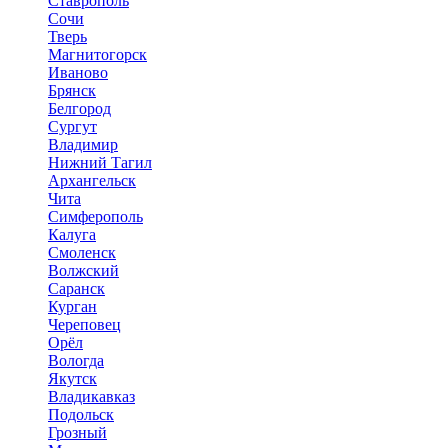
Ставрополь
Сочи
Тверь
Магнитогорск
Иваново
Брянск
Белгород
Сургут
Владимир
Нижний Тагил
Архангельск
Чита
Симферополь
Калуга
Смоленск
Волжский
Саранск
Курган
Череповец
Орёл
Вологда
Якутск
Владикавказ
Подольск
Грозный