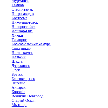
Мурманск
Тамбов
Стерлитамак
Петрозаводск
Кострома
Нижневартовск
Новороссийск
Йошкар-Ола
Химки
Таганрог
Комсомольск-на-Амуре
Сыктывкар
Нижнекамск
Нальчик
Шахты
Дзержинск
Орск
Братск
Благовещенск
Энгельс
Ангарск
Королёв
Великий Новгород
Старый Оскол
Мытищи