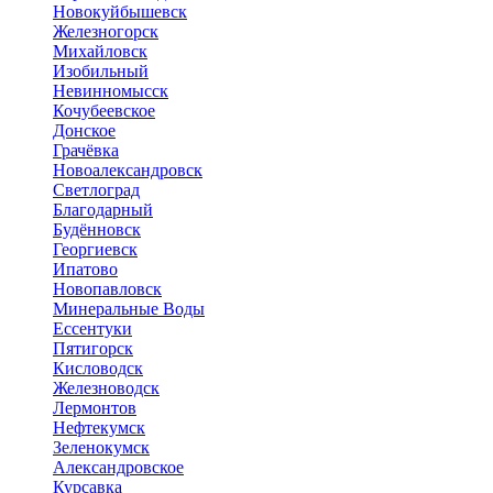
Новокуйбышевск
Железногорск
Михайловск
Изобильный
Невинномысск
Кочубеевское
Донское
Грачёвка
Новоалександровск
Светлоград
Благодарный
Будённовск
Георгиевск
Ипатово
Новопавловск
Минеральные Воды
Ессентуки
Пятигорск
Кисловодск
Железноводск
Лермонтов
Нефтекумск
Зеленокумск
Александровское
Курсавка