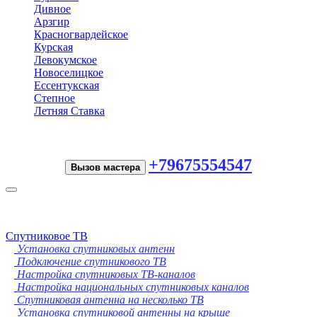
Дивное
Арзгир
Красногвардейское
Курская
Левокумское
Новоселицкое
Ессентукская
Степное
Летняя Ставка
+79675554547
Вызов мастера
Toggle
navigation
Спутниковое ТВ
Установка спутниковых антенн
Подключение спутникового ТВ
Настройка спутниковых ТВ-каналов
Настройка национальных спутниковых каналов
Спутниковая антенна на несколько ТВ
Установка спутниковой антенны на крыше