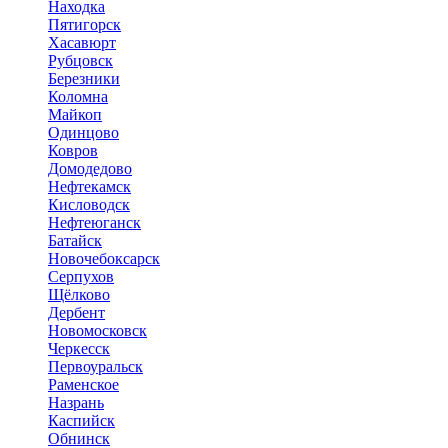
Находка
Пятигорск
Хасавюрт
Рубцовск
Березники
Коломна
Майкоп
Одинцово
Ковров
Домодедово
Нефтекамск
Кисловодск
Нефтеюганск
Батайск
Новочебоксарск
Серпухов
Щёлково
Дербент
Новомосковск
Черкесск
Первоуральск
Раменское
Назрань
Каспийск
Обнинск