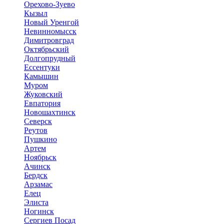
Орехово-Зуево
Кызыл
Новый Уренгой
Невинномысск
Димитровград
Октябрьский
Долгопрудный
Ессентуки
Камышин
Муром
Жуковский
Евпатория
Новошахтинск
Северск
Реутов
Пушкино
Артем
Ноябрьск
Ачинск
Бердск
Арзамас
Елец
Элиста
Ногинск
Сергиев Посад