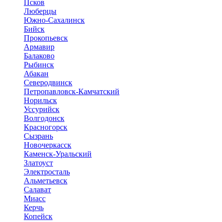
Псков
Люберцы
Южно-Сахалинск
Бийск
Прокопьевск
Армавир
Балаково
Рыбинск
Абакан
Северодвинск
Петропавловск-Камчатский
Норильск
Уссурийск
Волгодонск
Красногорск
Сызрань
Новочеркасск
Каменск-Уральский
Златоуст
Электросталь
Альметьевск
Салават
Миасс
Керчь
Копейск