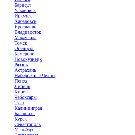
Барнаул
Ульяновск
Иркутск
Хабаровск
Ярославль
Владивосток
Махачкала
Томск
Оренбург
Кемерово
Новокузнецк
Рязань
Астрахань
Набережные Челны
Пенза
Липецк
Киров
Чебоксары
Тула
Калининград
Балашиха
Курск
Севастополь
Улан-Удэ