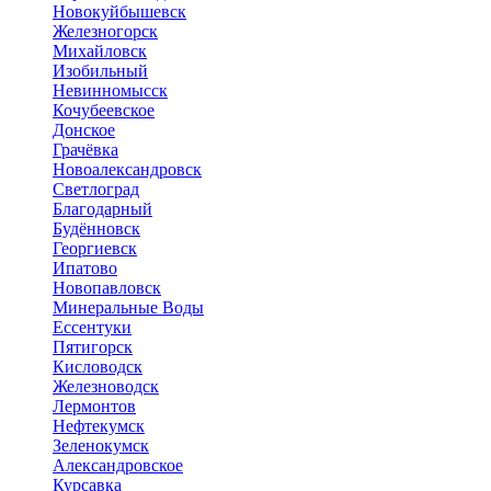
Новокуйбышевск
Железногорск
Михайловск
Изобильный
Невинномысск
Кочубеевское
Донское
Грачёвка
Новоалександровск
Светлоград
Благодарный
Будённовск
Георгиевск
Ипатово
Новопавловск
Минеральные Воды
Ессентуки
Пятигорск
Кисловодск
Железноводск
Лермонтов
Нефтекумск
Зеленокумск
Александровское
Курсавка