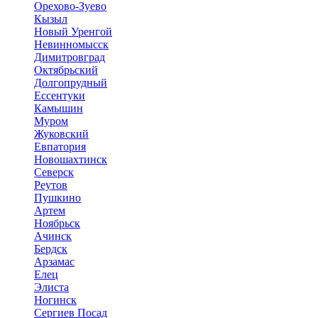
Орехово-Зуево
Кызыл
Новый Уренгой
Невинномысск
Димитровград
Октябрьский
Долгопрудный
Ессентуки
Камышин
Муром
Жуковский
Евпатория
Новошахтинск
Северск
Реутов
Пушкино
Артем
Ноябрьск
Ачинск
Бердск
Арзамас
Елец
Элиста
Ногинск
Сергиев Посад