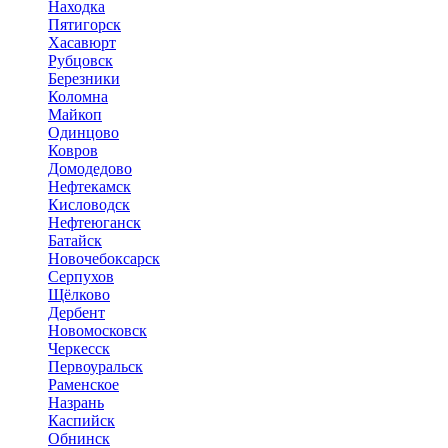
Находка
Пятигорск
Хасавюрт
Рубцовск
Березники
Коломна
Майкоп
Одинцово
Ковров
Домодедово
Нефтекамск
Кисловодск
Нефтеюганск
Батайск
Новочебоксарск
Серпухов
Щёлково
Дербент
Новомосковск
Черкесск
Первоуральск
Раменское
Назрань
Каспийск
Обнинск