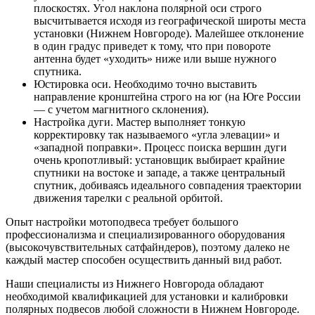
плоскостях. Угол наклона полярной оси строго
высчитывается исходя из географической широты места
установки (Нижнем Новгороде). Малейшее отклонение
в один градус приведет к тому, что при повороте
антенна будет «уходить» ниже или выше нужного
спутника.
Юстировка оси. Необходимо точно выставить
направление кронштейна строго на юг (на Юге России
— с учетом магнитного склонения).
Настройка дуги. Мастер выполняет тонкую
корректировку так называемого «угла элевации» и
«западной поправки». Процесс поиска вершин дуги
очень кропотливый: установщик выбирает крайние
спутники на востоке и западе, а также центральный
спутник, добиваясь идеального совпадения траектории
движения тарелки с реальной орбитой.
Опыт настройки мотоподвеса требует большого
профессионализма и специализированного оборудования
(высокочувствительных сатфайндеров), поэтому далеко не
каждый мастер способен осуществить данный вид работ.
Наши специалисты из Нижнего Новгорода обладают
необходимой квалификацией для установки и калибровки
полярных подвесов любой сложности в Нижнем Новгороде.