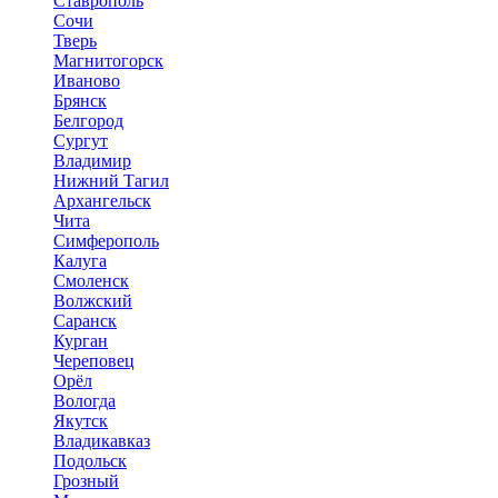
Ставрополь
Сочи
Тверь
Магнитогорск
Иваново
Брянск
Белгород
Сургут
Владимир
Нижний Тагил
Архангельск
Чита
Симферополь
Калуга
Смоленск
Волжский
Саранск
Курган
Череповец
Орёл
Вологда
Якутск
Владикавказ
Подольск
Грозный