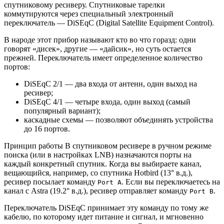
спутниковому ресиверу. Спутниковые тарелки
коммутируются через специальный электронный
переключатель — DiSEqC (Digital Satellite Equipment Control).
В народе этот прибор называют кто во что горазд: одни
говорят «дисек», другие — «дайсик», но суть остается
прежней. Переключатель имеет определенное количество
портов:
DiSEqC 2/1 — два входа от антенн, один выход на
ресивер;
DiSEqC 4/1 — четыре входа, один выход (самый
популярный вариант);
каскадные схемы — позволяют объединять устройства
до 16 портов.
Принцип работы В спутниковом ресивере в ручном режиме
поиска (или в настройках LNB) назначаются порты на
каждый конкретный спутник. Когда вы выбираете канал,
вещающийся, например, со спутника Hotbird (13° в.д.),
ресивер посылает команду
. Если вы переключаетесь на
Port A
канал с Astra (19.2° в.д.), ресивер отправляет команду
.
Port B
Переключатель DiSEqC принимает эту команду по тому же
кабелю, по которому идет питание и сигнал, и мгновенно