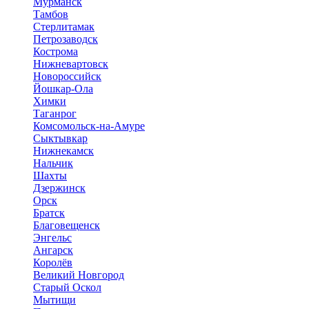
Мурманск
Тамбов
Стерлитамак
Петрозаводск
Кострома
Нижневартовск
Новороссийск
Йошкар-Ола
Химки
Таганрог
Комсомольск-на-Амуре
Сыктывкар
Нижнекамск
Нальчик
Шахты
Дзержинск
Орск
Братск
Благовещенск
Энгельс
Ангарск
Королёв
Великий Новгород
Старый Оскол
Мытищи