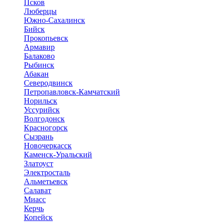
Псков
Люберцы
Южно-Сахалинск
Бийск
Прокопьевск
Армавир
Балаково
Рыбинск
Абакан
Северодвинск
Петропавловск-Камчатский
Норильск
Уссурийск
Волгодонск
Красногорск
Сызрань
Новочеркасск
Каменск-Уральский
Златоуст
Электросталь
Альметьевск
Салават
Миасс
Керчь
Копейск