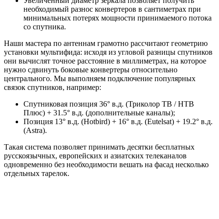
Увеличенный диаметр зеркала позволяет получить
необходимый разнос конвертеров в сантиметрах при
минимальных потерях мощности принимаемого потока
со спутника.
Наши мастера по антеннам грамотно рассчитают геометрию
установки мультифида: исходя из угловой разницы спутников
они вычислят точное расстояние в миллиметрах, на которое
нужно сдвинуть боковые конвертеры относительно
центрального. Мы выполняем подключение популярных
связок спутников, например:
Спутниковая позиция 36° в.д. (Триколор ТВ / НТВ
Плюс) + 31.5° в.д. (дополнительные каналы);
Позиция 13° в.д. (Hotbird) + 16° в.д. (Eutelsat) + 19.2° в.д.
(Astra).
Такая система позволяет принимать десятки бесплатных
русскоязычных, европейских и азиатских телеканалов
одновременно без необходимости вешать на фасад несколько
отдельных тарелок.