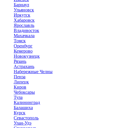
Барнаул
Ульяновск
Иркутск
Хабаровск
Ярославль
Владивосток
Махачкала
Томск
Оренбург
Кемерово
Новокузнецк
Рязань
Астрахань
Набережные Челны
Пенза
Липецк
Киров
Чебоксары
Тула
Калининград
Балашиха
Курск
Севастополь
Улан-Удэ