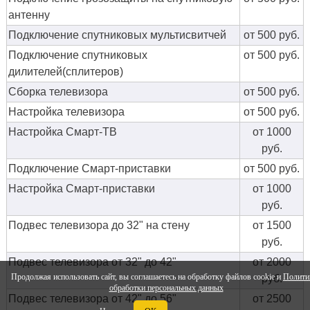
антенну
Подключение спутниковых мультисвитчей
от 500 руб.
Подключение спутниковых
от 500 руб.
дилителей(сплитеров)
Сборка телевизора
от 500 руб.
Настройка телевизора
от 500 руб.
Настройка Смарт-ТВ
от 1000
руб.
Подключение Смарт-приставки
от 500 руб.
Настройка Смарт-приставки
от 1000
руб.
Подвес телевизора до 32" на стену
от 1500
руб.
Подвес телевизора от 32" до 42"
от 2000
Продолжая использовать сайт, вы соглашаетесь на обработку файлов cookie и
Полити
руб.
обработки персональных данных
Подвес телевизора от 42" до 56"
от 2500