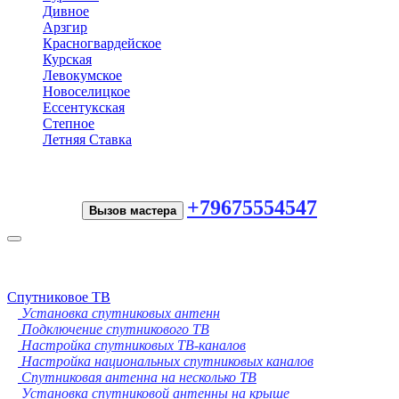
Дивное
Арзгир
Красногвардейское
Курская
Левокумское
Новоселицкое
Ессентукская
Степное
Летняя Ставка
+79675554547
Вызов мастера
Toggle
navigation
Спутниковое ТВ
Установка спутниковых антенн
Подключение спутникового ТВ
Настройка спутниковых ТВ-каналов
Настройка национальных спутниковых каналов
Спутниковая антенна на несколько ТВ
Установка спутниковой антенны на крыше