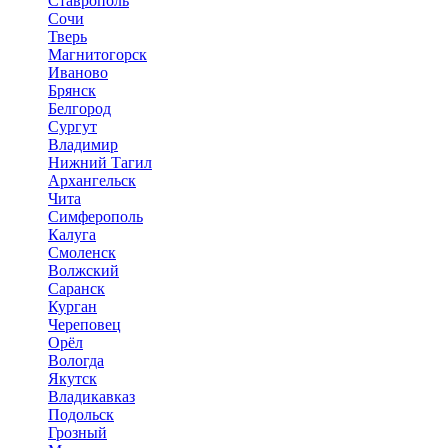
Ставрополь
Сочи
Тверь
Магнитогорск
Иваново
Брянск
Белгород
Сургут
Владимир
Нижний Тагил
Архангельск
Чита
Симферополь
Калуга
Смоленск
Волжский
Саранск
Курган
Череповец
Орёл
Вологда
Якутск
Владикавказ
Подольск
Грозный