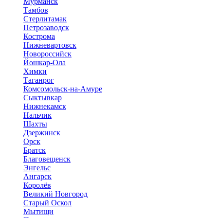
Мурманск
Тамбов
Стерлитамак
Петрозаводск
Кострома
Нижневартовск
Новороссийск
Йошкар-Ола
Химки
Таганрог
Комсомольск-на-Амуре
Сыктывкар
Нижнекамск
Нальчик
Шахты
Дзержинск
Орск
Братск
Благовещенск
Энгельс
Ангарск
Королёв
Великий Новгород
Старый Оскол
Мытищи