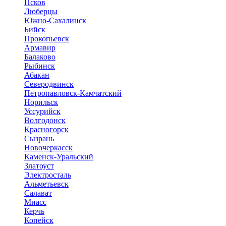
Псков
Люберцы
Южно-Сахалинск
Бийск
Прокопьевск
Армавир
Балаково
Рыбинск
Абакан
Северодвинск
Петропавловск-Камчатский
Норильск
Уссурийск
Волгодонск
Красногорск
Сызрань
Новочеркасск
Каменск-Уральский
Златоуст
Электросталь
Альметьевск
Салават
Миасс
Керчь
Копейск