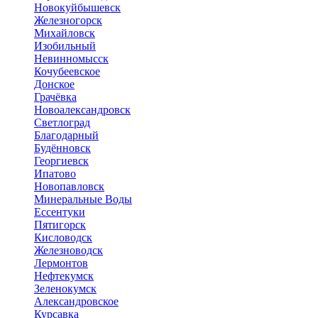
Новокуйбышевск
Железногорск
Михайловск
Изобильный
Невинномысск
Кочубеевское
Донское
Грачёвка
Новоалександровск
Светлоград
Благодарный
Будённовск
Георгиевск
Ипатово
Новопавловск
Минеральные Воды
Ессентуки
Пятигорск
Кисловодск
Железноводск
Лермонтов
Нефтекумск
Зеленокумск
Александровское
Курсавка