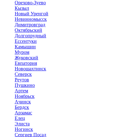
Орехово-Зуево
Кызыл
Новый Уренгой
Невинномысск
Димитровград
Октябрьский
Долгопрудный
Ессентуки
Камышин
Муром
Жуковский
Евпатория
Новошахтинск
Северск
Реутов
Пушкино
Артем
Ноябрьск
Ачинск
Бердск
Арзамас
Елец
Элиста
Ногинск
Сергиев Посад