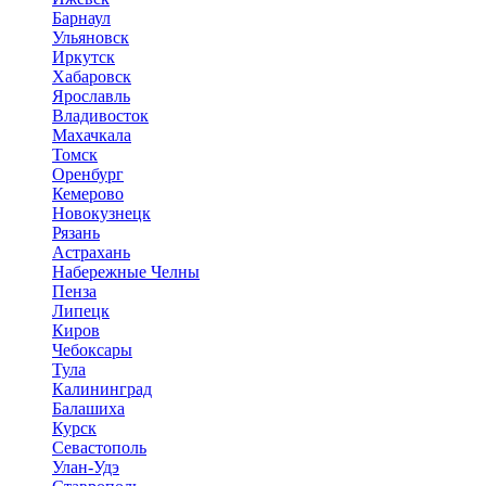
Барнаул
Ульяновск
Иркутск
Хабаровск
Ярославль
Владивосток
Махачкала
Томск
Оренбург
Кемерово
Новокузнецк
Рязань
Астрахань
Набережные Челны
Пенза
Липецк
Киров
Чебоксары
Тула
Калининград
Балашиха
Курск
Севастополь
Улан-Удэ