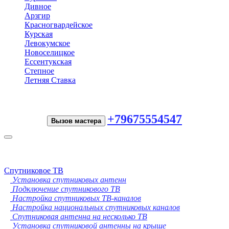
Дивное
Арзгир
Красногвардейское
Курская
Левокумское
Новоселицкое
Ессентукская
Степное
Летняя Ставка
+79675554547
Вызов мастера
Toggle
navigation
Спутниковое ТВ
Установка спутниковых антенн
Подключение спутникового ТВ
Настройка спутниковых ТВ-каналов
Настройка национальных спутниковых каналов
Спутниковая антенна на несколько ТВ
Установка спутниковой антенны на крыше