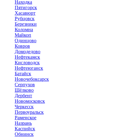
Находка
Пятигорск
Хасавюрт
Рубцовск
Березники
Коломна
Майкоп
Одинцово
Ковров
Домодедово
Нефтекамск
Кисловодск
Нефтеюганск
Батайск
Новочебоксарск
Серпухов
Щёлково
Дербент
Новомосковск
Черкесск
Первоуральск
Раменское
Назрань
Каспийск
Обнинск