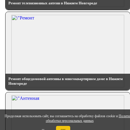
Ремонт телевизионных антенн в Нижнем Новгороде
Ремонт общедомовой антенны в многоквартирном доме в Нижнем
Новгороде
Продолжая использовать сайт, вы соглашаетесь на обработку файлов cookie и
Полити
обработки персональных данных